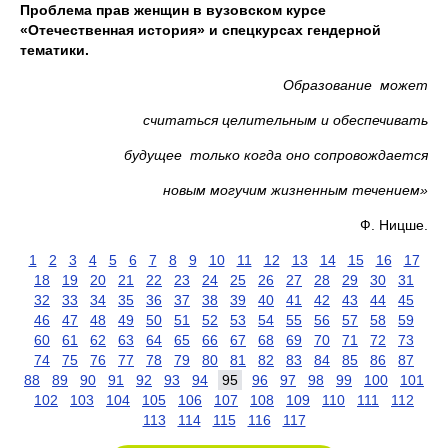
Проблема прав женщин в вузовском курсе
«Отечественная история» и спецкурсах гендерной
тематики.
Образование может
считаться целительным и обеспечивать
будущее только когда оно сопровождается
новым могучим жизненным течением»
Ф. Ницше.
1
2
3
4
5
6
7
8
9
10
11
12
13
14
15
16
17
18
19
20
21
22
23
24
25
26
27
28
29
30
31
32
33
34
35
36
37
38
39
40
41
42
43
44
45
46
47
48
49
50
51
52
53
54
55
56
57
58
59
60
61
62
63
64
65
66
67
68
69
70
71
72
73
74
75
76
77
78
79
80
81
82
83
84
85
86
87
88
89
90
91
92
93
94
95
96
97
98
99
100
101
102
103
104
105
106
107
108
109
110
111
112
113
114
115
116
117