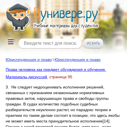
Юриспруденция и право
Юриспруденция и право
\
Права человека как предмет обсуждения и обучения.
Материалы дискуссий
, страница 95
3. Не следует недооценивать исполнения решений,
связанных с признанием незаконными нормативных
правовых актов, нарушающих права и свободы группы
граждан. В судах количество подобных судебных
разбирательств неуклонно растет, но парадокс теории и
практики по таким делам состоит в позиции, что здесь якобы
не может иметь места принудительное исполнение[14].
Однако о какой правовой защите будет идти речь, если