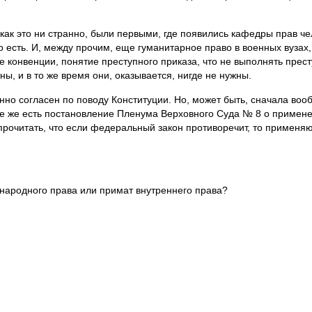
как это ни странно, были первыми, где появились кафедры прав че
о есть. И, между прочим, еще гуманитарное право в военных вузах,
ие конвенции, понятие преступного приказа, что не выполнять прес
ы, и в то же время они, оказывается, нигде не нужны.
нно согласен по поводу Конституции. Но, может быть, сначала в
ще же есть постановление Пленума Верховного Суда № 8 о примене
очитать, что если федеральный закон противоречит, то применяют
народного права или примат внутреннего права?