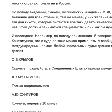
многих странах, только не в России.
По поводу академий, скажем, милицейских. Академии МВД, 
значение для всей страны и, тем не менее, у них желание-т
эти дон кихоты, которые пытаются все-таки давать женевск
нет. Этим должны заниматься специалисты и они как бы нужн
И последнее. Например, по поводу применения. Я соверше
Конституцию, что в суде ее тоже можно применять. А вооб
международных нормах. Любой нормальный судья должен пр
делает.
О.В.КРЫЛОВ
Скажите, пожалуйста, в Соединенных Штатах примат между
Д.З.МУТАГИРОВ
Только национального.
А.Ю.СУНГУРОВ
Коллеги, перерыв 10 минут.