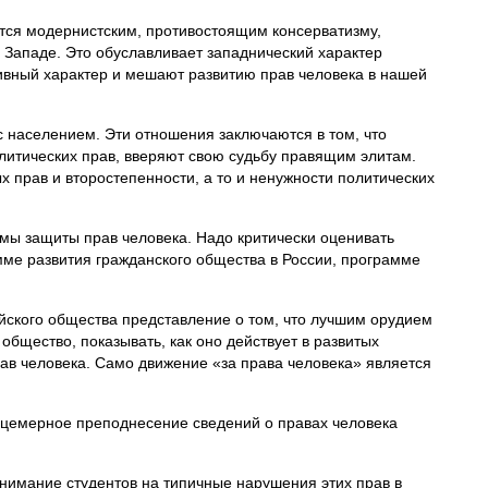
яется модернистским, противостоящим консерватизму,
 Западе. Это обуславливает западнический характер
тивный характер и мешают развитию прав человека в нашей
с населением. Эти отношения заключаются в том, что
олитических прав, вверяют свою судьбу правящим элитам.
 прав и второстепенности, а то и ненужности политических
мы защиты прав человека. Надо критически оценивать
мме развития гражданского общества в России, программе
йского общества представление о том, что лучшим орудием
общество, показывать, как оно действует в развитых
рав человека. Само движение «за права человека» является
ицемерное преподнесение сведений о правах человека
внимание студентов на типичные нарушения этих прав в