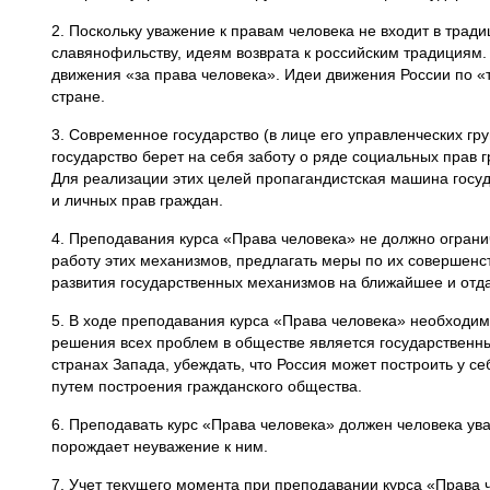
2. Поскольку уважение к правам человека не входит в трад
славянофильству, идеям возврата к российским традициям.
движения «за права человека». Идеи движения России по «т
стране.
3. Современное государство (в лице его управленческих г
государство берет на себя заботу о ряде социальных прав 
Для реализации этих целей пропагандистская машина госуд
и личных прав граждан.
4. Преподавания курса «Права человека» не должно огран
работу этих механизмов, предлагать меры по их совершенс
развития государственных механизмов на ближайшее и отда
5. В ходе преподавания курса «Права человека» необходим
решения всех проблем в обществе является государственный
странах Запада, убеждать, что Россия может построить у с
путем построения гражданского общества.
6. Преподавать курс «Права человека» должен человека у
порождает неуважение к ним.
7. Учет текущего момента при преподавании курса «Права 