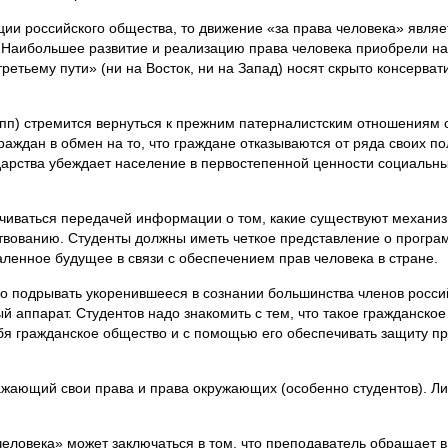
иции российского общества, то движение «за права человека» явл
 Наибольшее развитие и реализацию права человека приобрели на
ретьему пути» (ни на Восток, ни на Запад) носят скрыто консерва
рупп) стремится вернуться к прежним патерналистским отношениям 
граждан в обмен на то, что граждане отказываются от ряда своих п
арства убеждает население в первостепенной ценности социальных
ичиваться передачей информации о том, какие существуют механиз
твованию. Студенты должны иметь четкое представление о програ
ленное будущее в связи с обеспечением прав человека в стране.
о подрывать укоренившееся в сознании большинства членов росси
 аппарат. Студентов надо знакомить с тем, что такое гражданское 
ебя гражданское общество и с помощью его обеспечивать защиту п
важающий свои права и права окружающих (особенно студентов). Л
человека» может заключаться в том, что преподаватель обращает 