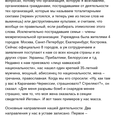
вопросах, потому что организация, которую я возглавляю,
организована гражданами, пострадавшими от деятельности
тех организаций, которые мы называем тоталитарными
сектами (термин устоялся, и теперь уже из песни слов не
выкинешь) или деструктивными культами, и считаем, что
вообще он правильный, если разбирать этимологию этого
слова. Исключительно пострадавшие семьи – члены
межрегиональной организации. Учреждена была жителями 4
городов: Москва, Санкт-Петербург, Екатеринбург, Кострома.
Сейчас официально 8 городов, а уж сотрудничаем и
заявления поступают к нам со всех концов страны и из
других стран: Украины, Прибалтики, Белоруссии и т.д.
Недавно к нам приезжало «лицо кавказской
национальности», нас нашел один крепкий 35-летний
мужчина, мощный, абиссинец по национальности, жена –
гречанка, православная. Когда мы его спросили: «Ну, как там
у вас в Карачаево-Черкессии, страшновато? Стреляют?», он
сказал: «Для меня разрывы бомб и снарядов менее
страшно, чем то, что моя жена оказалась в секции
свидетелей Иеговы». И вот таких примеров у нас масса.
Основные направления нашей деятельности. Два
направления у нас в уставе записано. Первое –