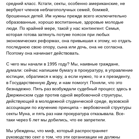
средний класс. Кстати, секты, особенно американские, не
вербуют членов неблагополучных семей, бомжей,
брошенных детей. Им нужны прежде всего исключительно
образованные, хорошо воспитанные, здоровые молодые
люди. По крайней мере, такой у нас контингент. Семья,
которая готова затянуть потуже поясок при любых
экономических реформах, она привыкшая к этому, но отдать
последнюю свою опору, сына или дочь, она не согласна.
Поэтому она начинает действовать.
С чего мы начали в 1995 году? Мы, наивные граждане,
думали: сейчас напишем бумагу в прокуратуру, в управление
юстиции, обратимся к мэру, а если нужно, то и к президенту,
в Государственную Думу, и нам помогут. Поняли, что это
безнадежно. Пять раз возбуждали судебный процесс здесь в
Дзержинском суде против одной вербовочной структуры,
действующей в молодежной студенческой среде, вузовской
ассоциации по изучению принципа – вербовочной структуры
секты Муна, и пять раз нам прокуратура отказывала. Все-
таки через 6 лет мы добились, что ее запретили.
Мы убеждены, что миф, который распространяет
руководство сект о том, что эти организации не должны