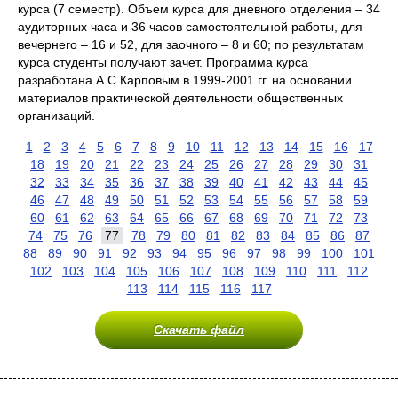
курса (7 семестр). Объем курса для дневного отделения – 34
аудиторных часа и 36 часов самостоятельной работы, для
вечернего – 16 и 52, для заочного – 8 и 60; по результатам
курса студенты получают зачет. Программа курса
разработана А.С.Карповым в 1999-2001 гг. на основании
материалов практической деятельности общественных
организаций.
1
2
3
4
5
6
7
8
9
10
11
12
13
14
15
16
17
18
19
20
21
22
23
24
25
26
27
28
29
30
31
32
33
34
35
36
37
38
39
40
41
42
43
44
45
46
47
48
49
50
51
52
53
54
55
56
57
58
59
60
61
62
63
64
65
66
67
68
69
70
71
72
73
74
75
76
77
78
79
80
81
82
83
84
85
86
87
88
89
90
91
92
93
94
95
96
97
98
99
100
101
102
103
104
105
106
107
108
109
110
111
112
113
114
115
116
117
Скачать файл