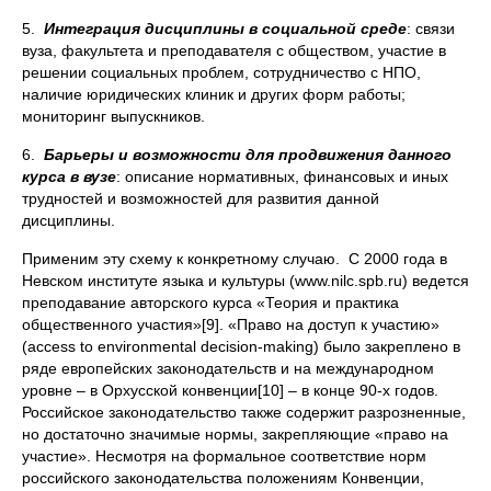
5.
Интеграция дисциплины в социальной среде
: связи
вуза, факультета и преподавателя с обществом, участие в
решении социальных проблем, сотрудничество с НПО,
наличие юридических клиник и других форм работы;
мониторинг выпускников.
6.
Барьеры и возможности для продвижения данного
курса в вузе
: описание нормативных, финансовых и иных
трудностей и возможностей для развития данной
дисциплины.
Применим эту схему к конкретному случаю. C 2000 года в
Невском институте языка и культуры (www.nilc.spb.ru) ведется
преподавание авторского курса «Теория и практика
общественного участия»[9]. «Право на доступ к участию»
(access to environmental decision-making) было закреплено в
ряде европейских законодательств и на международном
уровне – в Орхусской конвенции[10] – в конце 90-х годов.
Российское законодательство также содержит разрозненные,
но достаточно значимые нормы, закрепляющие «право на
участие». Несмотря на формальное соответствие норм
российского законодательства положениям Конвенции,