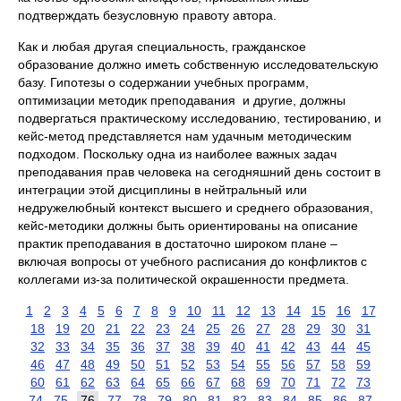
подтверждать безусловную правоту автора.
Как и любая другая специальность, гражданское
образование должно иметь собственную исследовательскую
базу. Гипотезы о содержании учебных программ,
оптимизации методик преподавания и другие, должны
подвергаться практическому исследованию, тестированию, и
кейс-метод представляется нам удачным методическим
подходом. Поскольку одна из наиболее важных задач
преподавания прав человека на сегодняшний день состоит в
интеграции этой дисциплины в нейтральный или
недружелюбный контекст высшего и среднего образования,
кейс-методики должны быть ориентированы на описание
практик преподавания в достаточно широком плане –
включая вопросы от учебного расписания до конфликтов с
коллегами из-за политической окрашенности предмета.
1
2
3
4
5
6
7
8
9
10
11
12
13
14
15
16
17
18
19
20
21
22
23
24
25
26
27
28
29
30
31
32
33
34
35
36
37
38
39
40
41
42
43
44
45
46
47
48
49
50
51
52
53
54
55
56
57
58
59
60
61
62
63
64
65
66
67
68
69
70
71
72
73
74
75
76
77
78
79
80
81
82
83
84
85
86
87