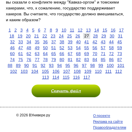
вы сказали о конфликте между "Кавказ-оргом" и томскими
хакерами, что, к сожалению, государство поддерживает
хакеров. Вы считаете, что государство должно вмешиваться,
и каким образом?
1
2
3
4
5
6
7
8
9
10
11
12
13
14
15
16
17
18
19
20
21
22
23
24
25
26
27
28
29
30
31
32
33
34
35
36
37
38
39
40
41
42
43
44
45
46
47
48
49
50
51
52
53
54
55
56
57
58
59
60
61
62
63
64
65
66
67
68
69
70
71
72
73
74
75
76
77
78
79
80
81
82
83
84
85
86
87
88
89
90
91
92
93
94
95
96
97
98
99
100
101
102
103
104
105
106
107
108
109
110
111
112
113
114
115
116
117
Скачать файл
© 2026 ВУнивере.ру
О проекте
Реклама на сайте
Правообладателям