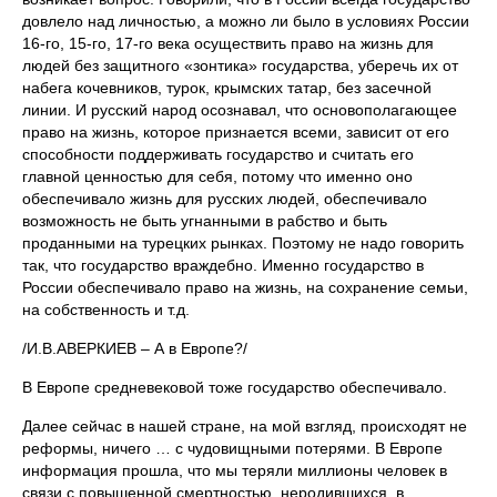
довлело над личностью, а можно ли было в условиях России
16-го, 15-го, 17-го века осуществить право на жизнь для
людей без защитного «зонтика» государства, уберечь их от
набега кочевников, турок, крымских татар, без засечной
линии. И русский народ осознавал, что основополагающее
право на жизнь, которое признается всеми, зависит от его
способности поддерживать государство и считать его
главной ценностью для себя, потому что именно оно
обеспечивало жизнь для русских людей, обеспечивало
возможность не быть угнанными в рабство и быть
проданными на турецких рынках. Поэтому не надо говорить
так, что государство враждебно. Именно государство в
России обеспечивало право на жизнь, на сохранение семьи,
на собственность и т.д.
/И.В.АВЕРКИЕВ – А в Европе?/
В Европе средневековой тоже государство обеспечивало.
Далее сейчас в нашей стране, на мой взгляд, происходят не
реформы, ничего … с чудовищными потерями. В Европе
информация прошла, что мы теряли миллионы человек в
связи с повышенной смертностью, неродившихся, в