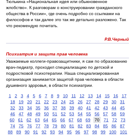
Тюлькина «Национальная идея или обыкновенное
жлобство». К разговорам о конструировании гражданского
общества в России», где очень подробно со ссылками на
философов и так далее это так же детально разложено. Так
что рекомендую почитать.
Р.В.Черный
Психиатрия и защита прав человека
Уважаемые коллеги-правозащитники, я сам по образованию
врач-педиатр, проходил специализацию по детской и
подростковой психотерапии. Наша специализированная
организация занимается защитой прав человека в области
душевного здоровья, в области психиатрии.
1
2
3
4
5
6
7
8
9
10
11
12
13
14
15
16
17
18
19
20
21
22
23
24
25
26
27
28
29
30
31
32
33
34
35
36
37
38
39
40
41
42
43
44
45
46
47
48
49
50
51
52
53
54
55
56
57
58
59
60
61
62
63
64
65
66
67
68
69
70
71
72
73
74
75
76
77
78
79
80
81
82
83
84
85
86
87
88
89
90
91
92
93
94
95
96
97
98
99
100
101