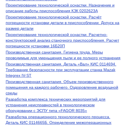
Проектирование технологической оснастки. Назначение и
описание работы приспособления КЗК 0202623А
Проектирование технологической оснастки. Расчёт
погрешности установки детали в приспособлении. Допуск на
размер детали
Проектирование технологической оснастки. Расчетно-
конструкторский анализ станочного приспособления. Расчет
погрешности установки 16Б20П
Производственная санитария. Гигиена труда. Меры
проводимые для уменьшения пыли и ее полного устранения
Производственная санитария. Деталь «Вал» КИС 0114694.
Требование безопасности при эксплуатации станка Mazak
Integrex IV-ST
Производственная санитария. Объем производственного
помещения на каждого рабочего. Оздоровление воздушной
среды
Разработка комплекса технических мероприятий для
устранения неисправностей в технологическом
оборудовании с ЭСПУ типа «FAGOR 8035»
Разработка операционного технологического процесса.
Деталь КИС 0114665Б. Определение межоперационных