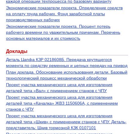
каждой операции техпроцесса по базовому варианту
Экономические показатели проекта. Определение средств
на оплату труда рабочих. Фонд заработной платы
производственных рабочих
Экономические показатели проекта. Процент потерь
рабочего времени по уважительным причинам. Перечень
основных материалов и их стоимость
Доклады
Деталь Цапфа КЗР 0218608Б. Передача крутящегося
момента по средству ременных и цепных передач на привод
План доклада. Обоснование использования детали. Базовый
технологический процесс механической обработки
Проект участка механического цеха для изготовления
деталей типа «Вал» с применением станков с ЧПУ
Проект участка механического цеха для изготовления
деталей типа «Качалка» ЖВЗ 1150606А, с применением
станков с ЧПУ
Проект участка механического цеха для изготовления
деталей типа «Шкив» с применением станков с ЧПУ. Деталь-
представитель: Шкив тормозной КЗК 0107101