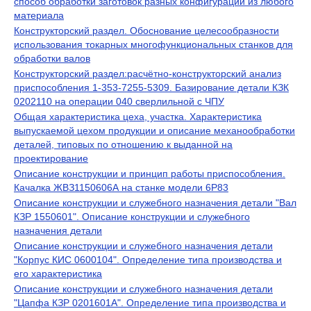
способ обработки заготовок разных конфигураций из любого
материала
Конструкторский раздел. Обоснование целесообразности
использования токарных многофункциональных станков для
обработки валов
Конструкторский раздел:расчётно-конструкторский анализ
приспособления 1-353-7255-5309. Базирование детали КЗК
0202110 на операции 040 сверлильной с ЧПУ
Общая характеристика цеха, участка. Характеристика
выпускаемой цехом продукции и описание механообработки
деталей, типовых по отношению к выданной на
проектирование
Описание конструкции и принцип работы приспособления.
Качалка ЖВЗ1150606А на станке модели 6Р83
Описание конструкции и служебного назначения детали "Вал
КЗР 1550601". Описание конструкции и служебного
назначения детали
Описание конструкции и служебного назначения детали
"Корпус КИС 0600104". Определение типа производства и
его характеристика
Описание конструкции и служебного назначения детали
"Цапфа КЗР 0201601А". Определение типа производства и