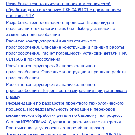
Разработка технологического проекта механической
обработки детали «Корпус» ПКК 0409101 с применением
станков с ЧПУ
Разработка технологического процесса. Выбор вида и
обоснование технологических баз. Выбор установочно-
зажимных приспособлений
Расчётно конструкторский анализ станочного
приспособления. Описание конструкции и принцип работы
приспособления. Расчёт погрешности установки детали ПКК
0141606 в приспособлении
Расчётно-конструкторский анализ станочного
приспособления. Описание конструкции и принципа работы
приспособления
Расчётно-конструкторский анализ станочного
приспособления. Погрешность базирования при установке в
призму
Рекомендации по разработке проектного технологического
процесса. Последовательность операций и переходов
механической обработки детали по базовому техпроцессу
Станок ИР500ПМФ4. Двукратное растачивание отверстия.
Растачивание двух соосных отверстий на проход
Технологические возможности станка Boehringer VDF 315.