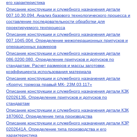
его характеристика
Описание конструкции и служебного назначения детали
007.10.30.094. Анализ базового технологического процесса и
составление последовательности обработки для
проектируемого техпроцесса
Описание конструкции и служебного назначения детали
007.1045.004. Определение межоперационных припусков и
операционных размеров
Описание конструкции и служебного назначения детали
086.0200.080. Определение припусков и допусков по
стандартам. Расчет размеров и массы заготовки,
коэффициента использования материала
Описание конструкции и служебного назначения детали
«Корпус тормоза правый МК- 23М.03.117»
Описание конструкции и служебного назначения детали КЗК
0202613Б. Определение припусков и допусков по
стандартам
Описание конструкции и служебного назначения детали КЗК
1870602. Определение типа производства
Описание конструкции и служебного назначения детали КЗР
0202641А. Определение типа производства и его
характеристика