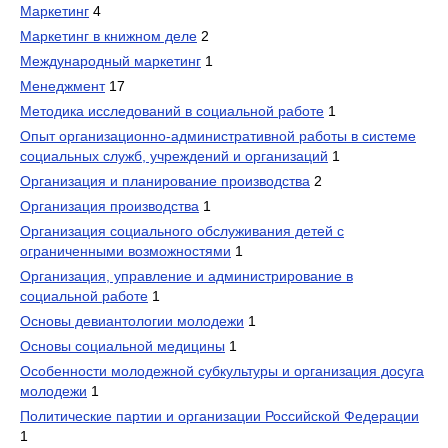
Маркетинг
4
Маркетинг в книжном деле
2
Международный маркетинг
1
Менеджмент
17
Методика исследований в социальной работе
1
Опыт организационно-административной работы в системе
социальных служб, учреждений и организаций
1
Организация и планирование производства
2
Организация производства
1
Организация социального обслуживания детей с
ограниченными возможностями
1
Организация, управление и администрирование в
социальной работе
1
Основы девиантологии молодежи
1
Основы социальной медицины
1
Особенности молодежной субкультуры и организация досуга
молодежи
1
Политические партии и организации Российской Федерации
1