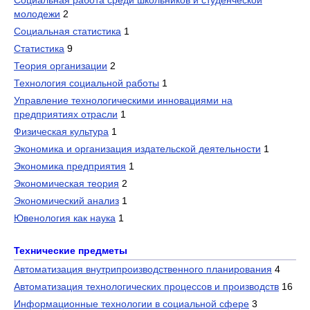
Социальная работа среди школьников и студенческой
молодежи
2
Социальная статистика
1
Статистика
9
Теория организации
2
Технология социальной работы
1
Управление технологическими инновациями на
предприятиях отрасли
1
Физическая культура
1
Экономика и организация издательской деятельности
1
Экономика предприятия
1
Экономическая теория
2
Экономический анализ
1
Ювенология как наука
1
Технические предметы
Автоматизация внутрипроизводственного планирования
4
Автоматизация технологических процессов и производств
16
Информационные технологии в социальной сфере
3