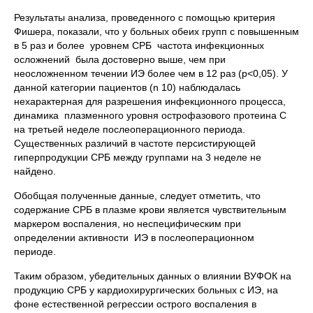
Результаты анализа, проведенного с помощью критерия
Фишера, показали, что у больных обеих групп с повышенным
в 5 раз и более уровнем СРБ частота инфекционных
осложнений была достоверно выше, чем при
неосложненном течении ИЭ более чем в 12 раз (р<0,05). У
данной категории пациентов (n 10) наблюдалась
нехарактерная для разрешения инфекционного процесса,
динамика плазменного уровня острофазового протеина С
на третьей неделе послеоперационного периода.
Существенных различий в частоте персистирующей
гиперпродукции СРБ между группами на 3 неделе не
найдено.
Обобщая полученные данные, следует отметить, что
содержание СРБ в плазме крови является чувствительным
маркером воспаления, но неспецифическим при
определении активности ИЭ в послеоперационном
периоде.
Таким образом, убедительных данных о влиянии ВУФОК на
продукцию СРБ у кардиохирургических больных с ИЭ, на
фоне естественной регрессии острого воспаления в