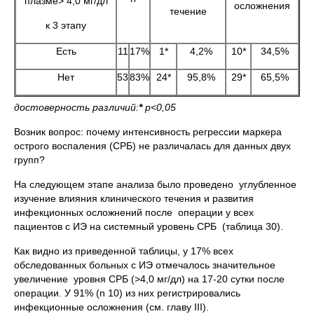
плазме> 4,0 мг/дл
осложнения
течение
к 3 этапу
Есть
11
17%
1*
4,2%
10*
34,5%
Нет
53
83%
24*
95,8%
29*
65,5%
достоверность различий:
*
р<0,05
Возник вопрос: почему интенсивность регрессии маркера
острого воспаления (СРБ) не различалась для данных двух
групп?
На следующем этапе анализа было проведено углубленное
изучение влияния клинического течения и развития
инфекционных осложнений после операции у всех
пациентов с ИЭ на системный уровень СРБ (таблица 30).
Как видно из приведенной таблицы, у 17% всех
обследованных больных с ИЭ отмечалось значительное
увеличение уровня СРБ (>4,0 мг/дл) на 17-20 сутки после
операции. У 91% (n 10) из них регистрировались
инфекционные осложнения (см. главу III).