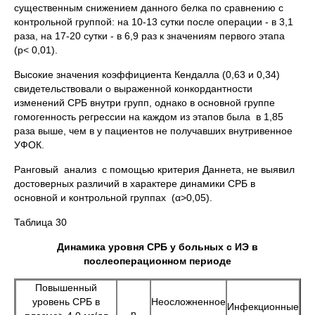
существенным снижением данного белка по сравнению с
контрольной группой: на 10-13 сутки после операции - в 3,1
раза, на 17-20 сутки - в 6,9 раз к значениям первого этапа
(р< 0,01).
Высокие значения коэффициента Кендалла (0,63 и 0,34)
свидетельствовали о выраженной конкордантности
изменений СРБ внутри групп, однако в основной группе
гомогенность регрессии на каждом из этапов была в 1,85
раза выше, чем в у пациентов не получавших внутривенное
УФОК.
Ранговый анализ с помощью критерия Даннета, не выявил
достоверных различий в характере динамики СРБ в
основной и контрольной группах (α>0,05).
Таблица 30
Динамика уровня СРБ у больных с ИЭ в
послеоперационном периоде
Повышенный
уровень СРБ в
Неосложненное
Инфекционные
n