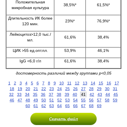
Положительная
38,5%*
61,5%*
микробная культура
Длительность ИК более
23%*
76,9%*
120 мин.
Лейкоцитоз>12,0 тыс./
61,6%
38,4%
мл.
ЦИК >55 ед.опт.пл.
53,9%
46,1%
IgG <6,0 г/л
61,6%
38,4%
достоверность различий между группами р<0,05
1
2
3
4
5
6
7
8
9
10
11
12
13
14
15
16
17
18
19
20
21
22
23
24
25
26
27
28
29
30
31
32
33
34
35
36
37
38
39
40
41
42
43
44
45
46
47
48
49
50
51
52
53
54
55
56
57
58
59
60
61
62
63
64
65
66
67
68
69
Скачать файл