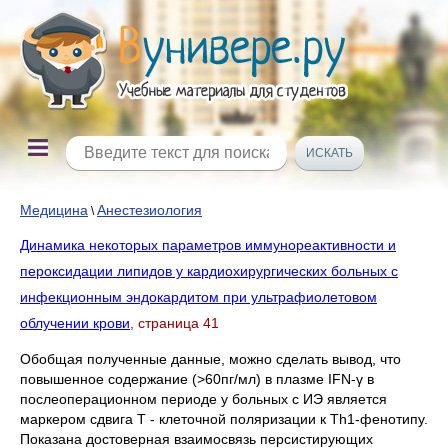
Медицина
Анестезиология
\
Динамика некоторых параметров иммунореактивности и
пероксидации липидов у кардиохирургических больных с
инфекционным эндокардитом при ультрафиолетовом
облучении крови
, страница 41
Обобщая полученные данные, можно сделать вывод, что
повышенное содержание (>60пг/мл) в плазме IFN-γ в
послеоперационном периоде у больных с ИЭ является
маркером сдвига Т - клеточной поляризации к Th1-фенотипу.
Показана достоверная взаимосвязь персистирующих