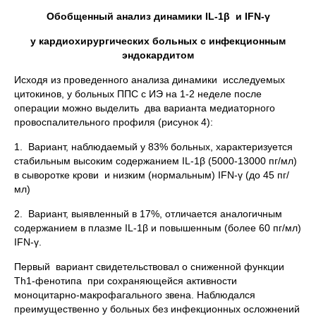
Обобщенный анализ динамики
IL
-1β и
IFN
-γ
у кардиохирургических больных с инфекционным
эндокардитом
Исходя из проведенного анализа динамики исследуемых
цитокинов, у больных ППС с ИЭ на 1-2 неделе после
операции можно выделить два варианта медиаторного
провоспалительного профиля (рисунок 4):
1. Вариант, наблюдаемый у 83% больных, характеризуется
стабильным высоким содержанием IL-1β (5000-13000 пг/мл)
в сыворотке крови и низким (нормальным) IFN-γ (до 45 пг/
мл)
2. Вариант, выявленный в 17%, отличается аналогичным
содержанием в плазме IL-1β и повышенным (более 60 пг/мл)
IFN-γ.
Первый вариант свидетельствовал о сниженной функции
Тh1-фенотипа при сохраняющейся активности
моноцитарно-макрофагального звена. Наблюдался
преимущественно у больных без инфекционных осложнений