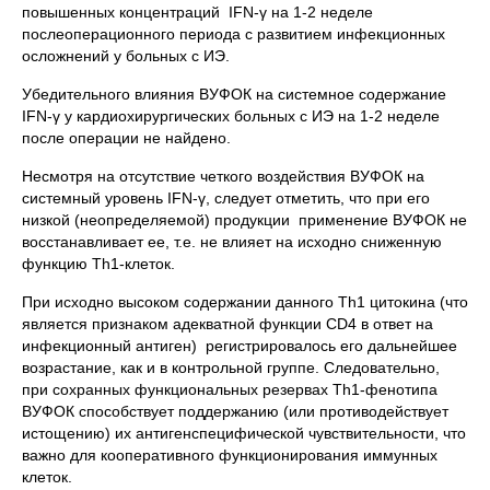
повышенных концентраций IFN-γ на 1-2 неделе
послеоперационного периода с развитием инфекционных
осложнений у больных с ИЭ.
Убедительного влияния ВУФОК на системное содержание
IFN-γ у кардиохирургических больных с ИЭ на 1-2 неделе
после операции не найдено.
Несмотря на отсутствие четкого воздействия ВУФОК на
системный уровень IFN-γ, следует отметить, что при его
низкой (неопределяемой) продукции применение ВУФОК не
восстанавливает ее, т.е. не влияет на исходно сниженную
функцию Th1-клеток.
При исходно высоком содержании данного Th1 цитокина (что
является признаком адекватной функции CD4 в ответ на
инфекционный антиген) регистрировалось его дальнейшее
возрастание, как и в контрольной группе. Следовательно,
при сохранных функциональных резервах Th1-фенотипа
ВУФОК способствует поддержанию (или противодействует
истощению) их антигенспецифической чувствительности, что
важно для кооперативного функционирования иммунных
клеток.