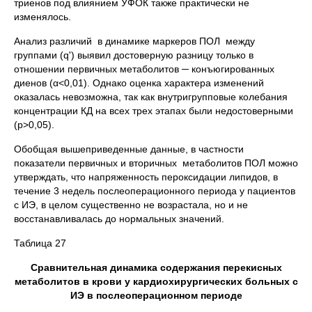
триенов под влиянием УФОК также практически не
изменялось.
Анализ различий в динамике маркеров ПОЛ между
группами (q') выявил достоверную разницу только в
отношении первичных метаболитов ─ конъюгированных
диенов (α<0,01). Однако оценка характера изменений
оказалась невозможна, так как внутригрупповые колебания
концентрации КД на всех трех этапах были недостоверными
(р>0,05).
Обобщая вышеприведенные данные, в частности
показатели первичных и вторичных метаболитов ПОЛ можно
утверждать, что напряженность пероксидации липидов, в
течение 3 недель послеоперационного периода у пациентов
с ИЭ, в целом существенно не возрастала, но и не
восстанавливалась до нормальных значений.
Таблица 27
Сравнительная динамика содержания перекисных
метаболитов в крови у кардиохирургических больных с
ИЭ в послеоперационном периоде