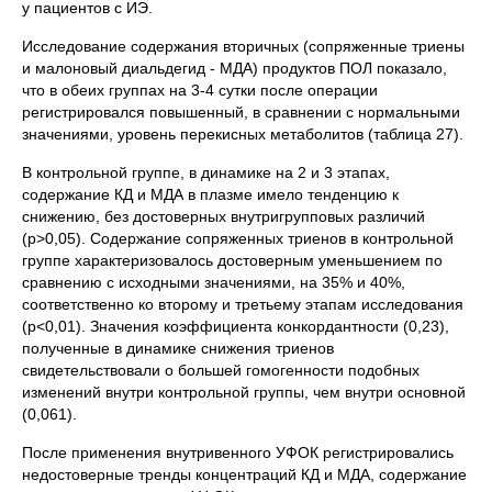
у пациентов с ИЭ.
Исследование содержания вторичных (сопряженные триены
и малоновый диальдегид - МДА) продуктов ПОЛ показало,
что в обеих группах на 3-4 сутки после операции
регистрировался повышенный, в сравнении с нормальными
значениями, уровень перекисных метаболитов (таблица 27).
В контрольной группе, в динамике на 2 и 3 этапах,
содержание КД и МДА в плазме имело тенденцию к
снижению, без достоверных внутригрупповых различий
(р>0,05). Содержание сопряженных триенов в контрольной
группе характеризовалось достоверным уменьшением по
сравнению с исходными значениями, на 35% и 40%,
соответственно ко второму и третьему этапам исследования
(р<0,01). Значения коэффициента конкордантности (0,23),
полученные в динамике снижения триенов
свидетельствовали о большей гомогенности подобных
изменений внутри контрольной группы, чем внутри основной
(0,061).
После применения внутривенного УФОК регистрировались
недостоверные тренды концентраций КД и МДА, содержание