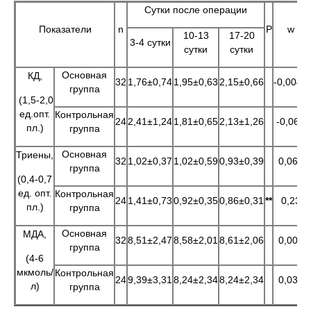
Сутки после операции
Показатели
n
Р
w
10-13
17-20
3-4 сутки
сутки
сутки
Основная
КД,
32
1,76±0,74
1,95±0,63
2,15±0,66
-0,0047
группа
(1,5-2,0
ед.опт.
Контрольная
24
2,41±1,24
1,81±0,65
2,13±1,26
-0,066
пл.)
группа
Основная
Триены,
32
1,02±0,37
1,02±0,59
0,93±0,39
0,061
группа
(0,4-0,7
ед. опт.
Контрольная
24
1,41±0,73
0,92±0,35
0,86±0,31
**
0,23
пл.)
группа
Основная
МДА,
32
8,51±2,47
8,58±2,01
8,61±2,06
0,006
группа
(4-6
мкмоль/
Контрольная
24
9,39±3,31
8,24±2,34
8,24±2,34
0,037
л)
группа