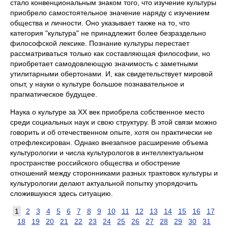
стало конвенциональным знаком того, что изучение культуры
приобрело самостоятельное значение наряду с изучением
общества и личности. Оно указывает также на то, что
категория "культура" не принадлежит более безраздельно
философской лексике. Познание культуры перестает
рассматриваться только как составляющая философии, но
приобретает самодовлеющую значимость с заметными
утилитарными обертонами. И, как свидетельствует мировой
опыт, у науки о культуре большое познавательное и
прагматическое будущее.
Наука о культуре за XX век приобрела собственное место
среди социальных наук и свою структуру. В этой связи можно
говорить и об отечественном опыте, хотя он практически не
отрефлексирован. Однако внезапное расширение объема
культурологии и числа культурологов в интеллектуальном
пространстве российского общества и обострение
отношений между сторонниками разных трактовок культуры и
культурологии делают актуальной попытку упорядочить
сложившуюся здесь ситуацию.
1
2
3
4
5
6
7
8
9
10
11
12
13
14
15
16
17
18
19
20
21
22
23
24
25
26
27
28
29
30
31