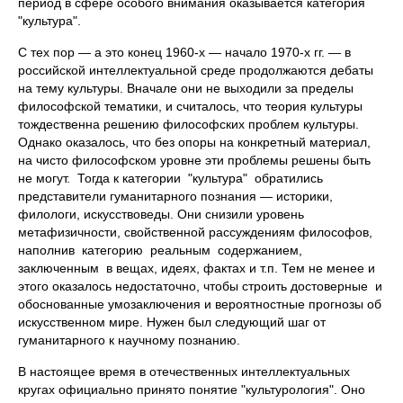
период в сфере особого внимания оказывается категория
"культура".
С тех пор — а это конец 1960-х — начало 1970-х гг. — в
российской интеллектуальной среде продолжаются дебаты
на тему культуры. Вначале они не выходили за пределы
философской тематики, и считалось, что теория культуры
тождественна решению философских проблем культуры.
Однако оказалось, что без опоры на конкретный материал,
на чисто философском уровне эти проблемы решены быть
не могут. Тогда к категории "культура" обратились
представители гуманитарного познания — историки,
филологи, искусствоведы. Они снизили уровень
метафизичности, свойственной рассуждениям философов,
наполнив категорию реальным содержанием,
заключенным в вещах, идеях, фактах и т.п. Тем не менее и
этого оказалось недостаточно, чтобы строить достоверные и
обоснованные умозаключения и вероятностные прогнозы об
искусственном мире. Нужен был следующий шаг от
гуманитарного к научному познанию.
В настоящее время в отечественных интеллектуальных
кругах официально принято понятие "культурология". Оно