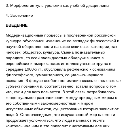
3. Морфология культурологии как учебной дисциплины
4. Заключение
ВВЕДЕНИЕ
Модернизационные процессы в послевоенной российской
культуре обусловили изменение во взглядах философской и
научной общественности на такие ключевые категории, как
человек, общество, культура. Смена познавательных
парадигм, со всей очевидностью обнаружившаяся в
европейских и американских интеллектуальных кругах в
середине 1960-х гг., обусловила рефлексию к основаниям
философского, гуманитарного, социально-научного
познания. В фокусе особого понимания оказался человек как
субъект познания и, соответственно, встали вопросы о том,
что, как и для чего познается. В этой связи потребовалось
концептуальное разграничение между природным миром с
его собственными закономерностями и миром
искусственных объектов, существование которых зависит от
людей. Стаж очевидным, что искусственный мир сложен и
продолжает усложняться, что люди начинают терять
контроль над ним и это приводит к негативным для них