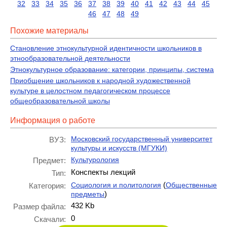
32
33
34
35
36
37
38
39
40
41
42
43
44
45
46
47
48
49
Похожие материалы
Становление этнокультурной идентичности школьников в
этнообразовательной деятельности
Этнокультурное образование: категории, принципы, система
Приобщение школьников к народной художественной
культуре в целостном педагогическом процессе
общеобразовательной школы
Информация о работе
Московский государственный университет
ВУЗ:
культуры и искусств (МГУКИ)
Культурология
Предмет:
Конспекты лекций
Тип:
(
Социология и политология
Общественные
Категория:
)
предметы
432 Kb
Размер файла:
0
Скачали: