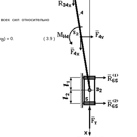
в всех сил относительно
x
) = 0. ( 3.9 )
B