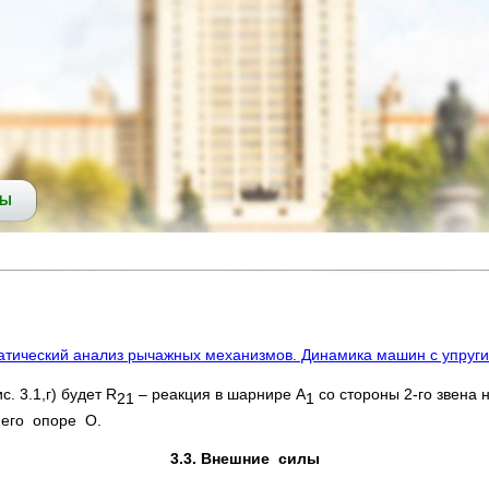
СЫ
атический анализ рычажных механизмов. Динамика машин с упруг
. 3.1,г) будет R
– реакция в шарнире А
со стороны 2-го звена
21
1
 его опоре О.
3.3. Внешние силы