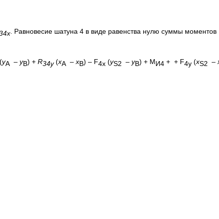
. Равновесие шатуна 4 в виде равенства нулю суммы моменто
34x
(
y
–
y
) +
R
(
x
–
x
) – F
(
y
–
y
) + M
+ + F
(
x
–
A
B
34
y
A
B
4
x
S
2
B
И4
4
y
S
2