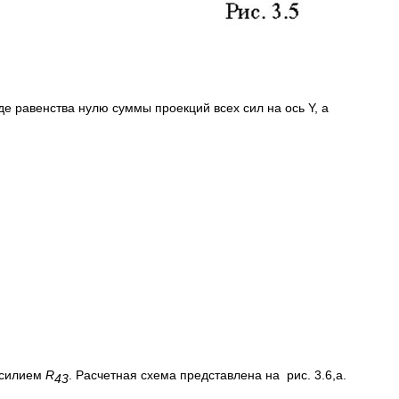
де равенства нулю суммы проекций всех сил на ось Y, а
усилием
R
. Расчетная схема представлена на рис. 3.6,а.
43