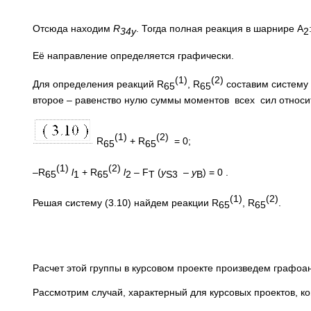
Отсюда находим
R
. Тогда полная реакция в шарнире A
34y
2
Её направление определяется графически.
(1)
(2)
Для определения реакций R
, R
составим систему 
65
65
второе – равенство нулю суммы моментов всех сил относи
(1)
(2)
R
+ R
= 0;
65
65
(1)
(2)
–R
l
+ R
l
– F
(
y
–
y
) = 0 .
65
1
65
2
Т
S
3
B
(1)
(2)
Решая систему (3.10) найдем реакции R
, R
.
65
65
Расчет этой группы в курсовом проекте произведем графоа
Рассмотрим случай, характерный для курсовых проектов, 