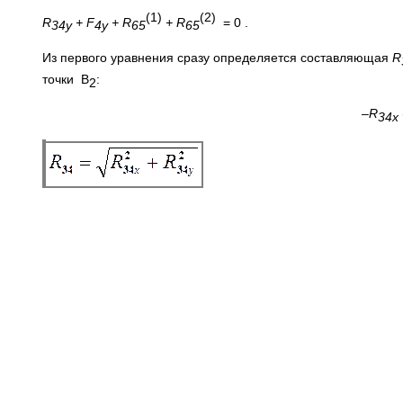
(1)
(2)
R
+ F
+ R
+ R
= 0 .
34y
4y
65
65
Из первого уравнения сразу определяется составляющая
R
точки В
:
2
–
R
34
x