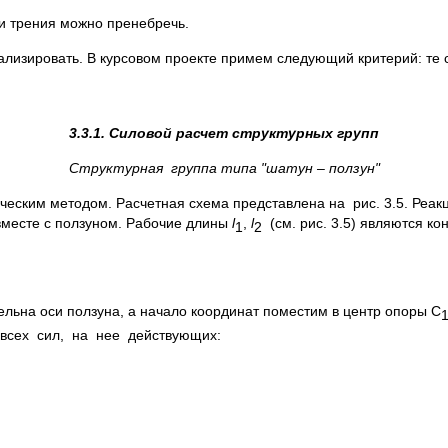
и трения можно пренебречь.
ализировать. В курсовом проекте примем следующий критерий: те 
3.3.1. Силовой расчет структурных групп
Структурная группа типа "шатун – ползун"
ческим методом. Расчетная схема представлена на рис. 3.5. Реакц
месте с ползуном. Рабочие длины
l
,
l
(см. рис. 3.5) являются к
1
2
ельна оси ползуна, а начало координат поместим в центр опоры C
 всех сил, на нее действующих: