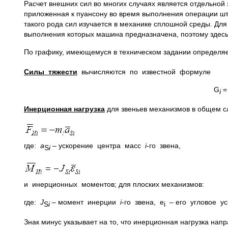
Расчет внешних сил во многих случаях является отдельной 
приложенная к пуансону во время выполнения операции штам
такого рода сил изучается в механике сплошной среды. Дл
выполнения которых машина предназначена, поэтому здесь
По графику, имеющемуся в техническом задании определяе
Силы тяжести
вычисляются по известной формуле
G
=
i
Инерционная нагрузка
для звеньев механизмов в общем с
где:
a
– ускорение центра масс
i
-го звена,
S
i
и инерционных моментов; для плоских механизмов:
где:
J
– момент инерции
i
-го звена, e
– его угловое ус
S
i
i
Знак минус указывает на то, что инерционная нагрузка на