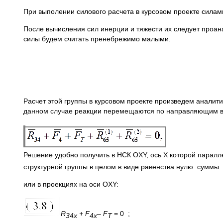
При выполении силового расчета в курсовом проекте силам
После вычисления сил инерции и тяжести их следует проан
силы будем считать пренебрежимо малыми.
Расчет этой группы в курсовом проекте произведем аналити
данном случае реакции перемещаются по направляющим в
Решение удобно получить в НСК OXY, ось X которой паралл
структурной группы в целом в виде равенства нулю суммы
или в проекциях на оси OXY:
R
+ F
–
F
= 0 ;
34x
4x
T