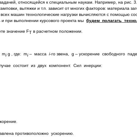
задачей, относящейся к специальным наукам. Например, на рис. 3
повки, вытяжки и т.п. зависит от многих факторов: материала заго
я всех машин технологические нагрузки вычисляются с помощью со
 и при выполнении курсового проекта мы
будем полагать техно
те значение F
в расчетном положении.
Т
 m
g , где: m
– масса
i
-го звена, g – ускорение свободного паде
i
i
лучае состоит из двух компонент. Сил инерции:
корение.
правлена противоположно ускорению.