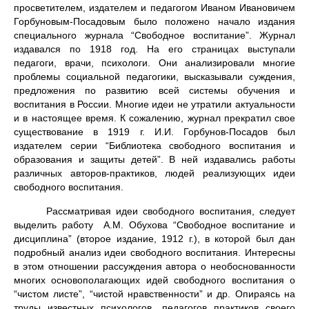
просветителем, издателем и педагогом Иваном Ивановичем
Горбуновым-Посадовым было положено начало издания
специального журнала “Свободное воспитание”. Журнал
издавался по 1918 год. На его страницах выступали
педагоги, врачи, психологи. Они анализировали многие
проблемы социальной педагогики, высказывали суждения,
предложения по развитию всей системы обучения и
воспитания в России. Многие идеи не утратили актуальности
и в настоящее время. К сожалению, журнал прекратил свое
существование в 1919 г. И.И. Горбунов-Посадов был
издателем серии “Библиотека свободного воспитания и
образования и защиты детей”. В ней издавались работы
различных авторов-практиков, людей реализующих идеи
свободного воспитания.
Рассматривая идеи свободного воспитания, следует
выделить работу А.М. Обухова “Свободное воспитание и
дисциплина” (второе издание, 1912 г.), в которой был дан
подробный анализ идеи свободного воспитания. Интересны
в этом отношении рассуждения автора о необоснованности
многих основополагающих идей свободного воспитания о
“чистом листе”, “чистой нравственности” и др. Опираясь на
труды известных психологов, педагогов практиков своего