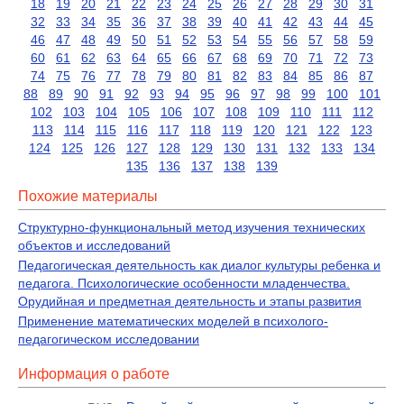
18
19
20
21
22
23
24
25
26
27
28
29
30
31
32
33
34
35
36
37
38
39
40
41
42
43
44
45
46
47
48
49
50
51
52
53
54
55
56
57
58
59
60
61
62
63
64
65
66
67
68
69
70
71
72
73
74
75
76
77
78
79
80
81
82
83
84
85
86
87
88
89
90
91
92
93
94
95
96
97
98
99
100
101
102
103
104
105
106
107
108
109
110
111
112
113
114
115
116
117
118
119
120
121
122
123
124
125
126
127
128
129
130
131
132
133
134
135
136
137
138
139
Похожие материалы
Структурно-функциональный метод изучения технических
объектов и исследований
Педагогическая деятельность как диалог культуры ребенка и
педагога. Психологические особенности младенчества.
Орудийная и предметная деятельность и этапы развития
Применение математических моделей в психолого-
педагогическом исследовании
Информация о работе