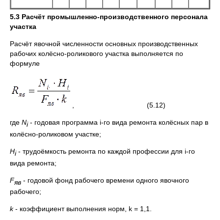
5.3 Расчёт промышленно-производственного персонала
участка
Расчёт явочной численности основных производственных
рабочих колёсно-роликового участка выполняется по
формуле
, (5.12)
где
N
- годовая программа i-го вида ремонта колёсных пар в
i
колёсно-роликовом участке;
H
- трудоёмкость ремонта по каждой профессии для i-го
i
вида ремонта;
F
- годовой фонд рабочего времени одного явочного
яв
рабочего;
k
- коэффициент выполнения норм, k = 1,1.