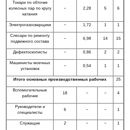
Токари по обточке
колесных пар по кругу
−
2,28
5
6
катания
Электрогазосварщики
−
1,72
1
1
Слесари по ремонту
−
6,98
14
15
подвижного состава
Дефектоскописты
−
0,86
2
2
Машинисты моечных
−
0,54
1
1
установок
Итого основных производственных рабочих
25
Вспомогательные
18
−
−
4
рабочие
Руководители и
6
−
−
1
специалисты
Служащие
2
−
−
1