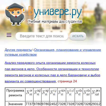
Другие предметы
Организация, планирование и управление
\
путевым хозяйством
Анализ передового опыта организации ремонта колесных
пар вагонов в депо. Особенности организации и технологии
ремонта вагонов и колесных пар в депо Барановичи и выбор
варианта их совершенствования
, страница 24
Программа
ремонта
Значение
7737
9780
9780
2452
7328
7328
7328
7328
29312