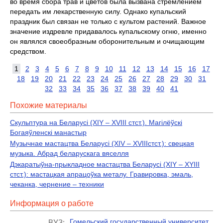
во время сбора трав и цветов была вызвана стремлением
передать им лекарственную силу. Однако купальский
праздник был связан не только с культом растений. Важное
значение издревле придавалось купальскому огню, именно
он являлся своеобразным оборонительным и очищающим
средством.
1
2
3
4
5
6
7
8
9
10
11
12
13
14
15
16
17
18
19
20
21
22
23
24
25
26
27
28
29
30
31
32
33
34
35
36
37
38
39
40
41
Похожие материалы
Скульптура на Беларусi (XIY – XVIII стст.). Магілёўскі
Богаяўленскі манастыр
Музычнае мастацтва Беларусi (XIV – XVIIIстст.): свецкая
музыка. Абрад беларускага вяселля
Дэкаратыўна-прыкладное мастацтва Беларусi (XIY – XYIII
стст.): мастацкая апрацоўка металу. Гравировка, эмаль,
чеканка, чернение – техники
Информация о работе
Гомельский государственный университет
ВУЗ: