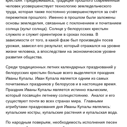
крестьян. Придерживаясь, традиций прошлого современный
человек усовершенствует технологию земледельческого
труда, которая также постоянно усовершенствуется за счёт
пережитков прошлого. Именно в прошлом были заложены
основы земледелия, связанные с поклонением и почитанием
солнца (культ солнца). Солнце у белорусских крестьян
служило и служит ориентиром в сроках посева. В
зависимости от того, в какой фазе был произведён посев
урожая, зависел его результат, который отражался на уровне
жизни человека, а впоследствии на экономическом уровне
развития общества.
Среди традиционных летних календарных празднований у
белорусских крестьян больше всего выделяется праздник
Иваны Купалы. Иван Купала является одним из самых
почитаемых праздников у белорусов и в настоящее время.
Праздник Иваны Купалы является истинно языческим,
который посвящён летнему солнцестоянию. Аналог и его
существуют почти во всех странах мира. Главными
атрибутами празднования дня Иваны Купалы являлись:
купальские костры, купальские растения и купальская вода.
По народным поверьям, необходимость исполнения песен