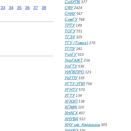
СибУПК
377
33
34
35
36
37
38
СФУ
2424
СНАУ
567
СумГУ
768
ТРТУ
149
ТОГУ
551
ТГЭУ
325
ТГУ (Томск)
276
ТГПУ
181
ТулГУ
553
УкрГАЖТ
234
УлГТУ
536
УИПКПРО
123
УрГПУ
195
УГТУ-УПИ
758
УГНТУ
570
УГТУ
134
ХГАЭП
138
ХГАФК
110
ХНАГХ
407
ХНУВД
512
ХНУ им. Каразина
305
ХНУРЭ
325