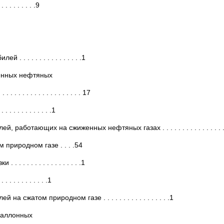
. . . . . . .9
. . . . . . . . . . . . . .1
енных нефтяных
. . . . . . . . . . . . . . . . . . . . . 17
. . . . . . . . . .1
бо­тающих на сжиженных нефтяных газах . . . . . . . . . . . . . . . .
ри­родном газе . . . .54
 . . . . . . . . . . . . . .1
. . . . . . . . .1
жатом природном газе . . . . . . . . . . . . . . . . .1
баллон­ных