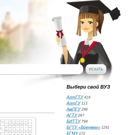
Выбери свой ВУЗ
АлтГТУ
419
АлтГУ
113
АмПГУ
296
АГТУ
267
БИТТУ
794
БГТУ «Военмех»
1191
БГМУ
172