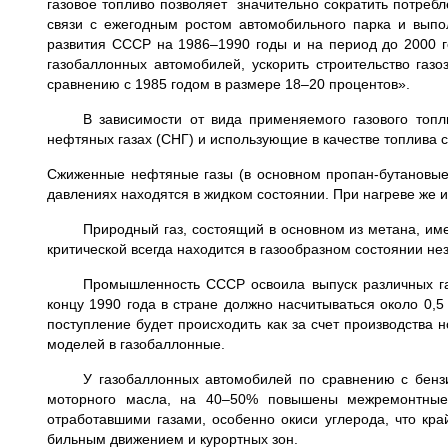
газовое топливо позволяет значительно сократить потреб
связи с ежегодным ростом автомобильного парка и выпо
развития СССР на 1986–1990 годы и на период до 2000 г
газобаллонных автомобилей, ускорить строительство газо
сравнению с 1985 годом в размере 18–20 процентов».
В зависимости от вида применяемого газового топ
нефтяных газах (СНГ) и использую­щие в качестве топлива 
Сжиженные нефтяные газы (в основном пропан-бутановые
давлениях находятся в жидком состоянии. При нагреве же 
Природный газ, состоящий в основном из метана, им
критической всегда находится в газообразном состоянии н
Промышленность СССР освоила выпуск различных га
концу 1990 года в стране должно насчитываться около 0,
поступление будет происходить как за счет производства
моделей в газобаллонные.
У газобаллонных автомобилей по сравнению с бензи
моторного масла, на 40–50% повышены межремонтные 
отработавшими газами, особенно окиси углерода, что кр
бильным движением и курортных зон.