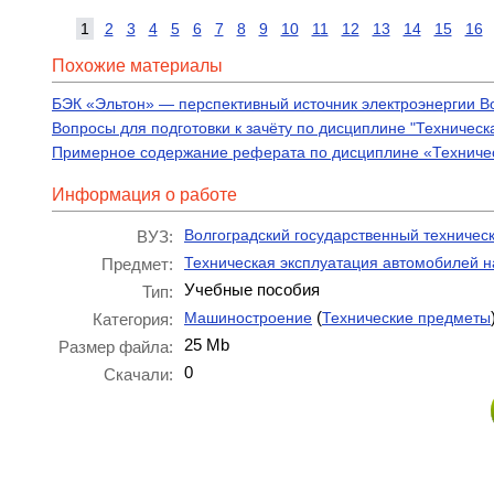
1
2
3
4
5
6
7
8
9
10
11
12
13
14
15
16
Похожие материалы
БЭК «Эльтон» — перспективный источник электроэнергии В
Вопросы для подготовки к зачёту по дисциплине "Техничес
Примерное содержание реферата по дисциплине «Техничес
Информация о работе
Волгоградский государственный техническ
ВУЗ:
Техническая эксплуатация автомобилей н
Предмет:
Учебные пособия
Тип:
(
Машиностроение
Технические предметы
Категория:
25 Mb
Размер файла:
0
Скачали: