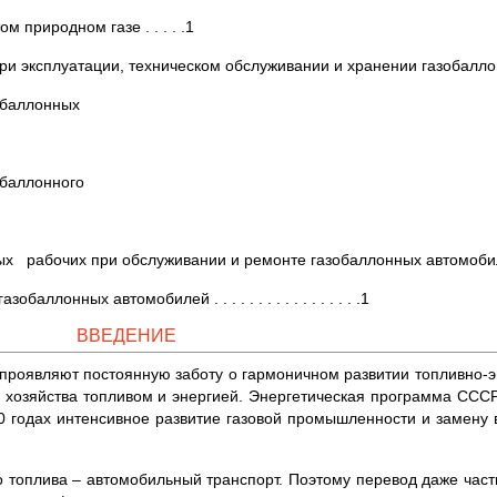
природном газе . . . . .1
ри экс­плуатации, техническом обслуживании и хранении газобал­л
бал­лонных
бал­лонного
их при обслуживании и ремонте газобаллонных автомобилей . . . . .
­лонных автомобилей . . . . . . . . . . . . . . . . .1
ВВЕДЕНИЕ
 проявляют постоянную заботу о гармоничном развитии топливно-э
 хозяйства топливом и энергией. Энергетическая программа СССР
 годах интенсивное развитие газовой промышленности и замену 
о топлива – автомобильный транспорт. Поэтому перевод даже част