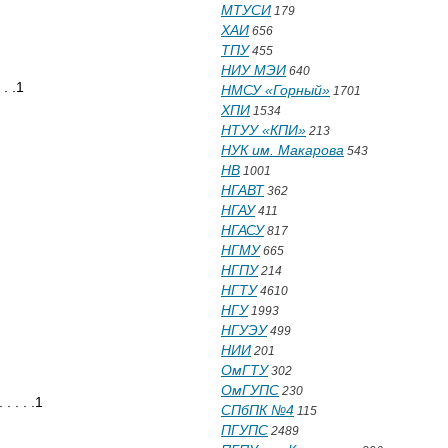
МТУСИ
179
ХАИ
656
ТПУ
455
НИУ МЭИ
640
. .1
НМСУ «Горный»
1701
ХПИ
1534
НТУУ «КПИ»
213
НУК им. Макарова
543
НВ
1001
НГАВТ
362
НГАУ
411
НГАСУ
817
НГМУ
665
НГПУ
214
НГТУ
4610
НГУ
1993
НГУЭУ
499
НИИ
201
ОмГТУ
302
ОмГУПС
230
 . . . . . . . . .1
СПбПК №4
115
ПГУПС
2489