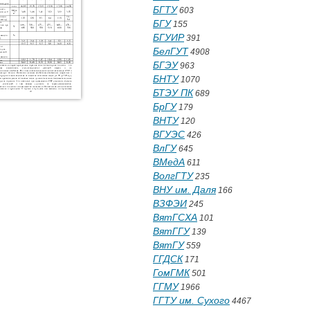
БГТУ
603
БГУ
155
БГУИР
391
БелГУТ
4908
БГЭУ
963
БНТУ
1070
БТЭУ ПК
689
БрГУ
179
ВНТУ
120
ВГУЭС
426
ВлГУ
645
ВМедА
611
ВолгГТУ
235
ВНУ им. Даля
166
ВЗФЭИ
245
ВятГСХА
101
ВятГГУ
139
ВятГУ
559
ГГДСК
171
ГомГМК
501
ГГМУ
1966
ГГТУ им. Сухого
4467