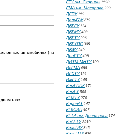
ГГУ им. Скорины
1590
ГМА им. Макарова
299
ДГПУ
159
ДальГАУ
279
ДВГГУ
134
ДВГМУ
408
ДВГТУ
936
ДВГУПС
305
ДВФУ
949
баллонных автомобилях (на
ДонГТУ
498
ДИТМ МНТУ
109
ИвГМА
488
ИГХТУ
131
ИжГТУ
145
КемГППК
171
КемГУ
508
КГМТУ
270
 . . . . . . . . . . . . . .
КировАТ
147
КГКСЭП
407
КГТА им. Дегтярева
174
КнАГТУ
2910
КрасГАУ
345
КрасГМУ
629