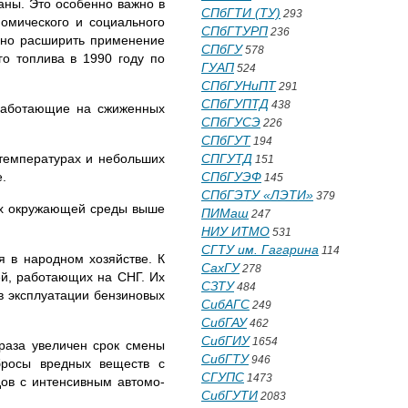
аны. Это особенно важно в
СПбГТИ (ТУ)
293
омического и социального
СПбГТУРП
236
льно расширить применение
СПбГУ
578
го топлива в 1990 году по
ГУАП
524
СПбГУНиПТ
291
СПбГУПТД
438
рабо­тающие на сжиженных
СПбГУСЭ
226
СПбГУТ
194
температурах и небольших
СПГУТД
151
.
СПбГУЭФ
145
СПбГЭТУ «ЛЭТИ»
379
рах окружающей среды выше
ПИМаш
247
НИУ ИТМО
531
СГТУ им. Гагарина
114
 в народном хозяйстве. К
СахГУ
278
ей, работающих на СНГ. Их
СЗТУ
484
в эксплуатации бензиновых
СибАГС
249
СибГАУ
462
СибГИУ
1654
раза увеличен срок смены
СибГТУ
946
бросы вредных веществ с
СГУПС
1473
дов с интенсивным автомо­
СибГУТИ
2083