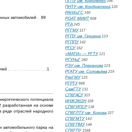
ПГПУ им. Короленко
296
ПНТУ им. Кондратюка
120
РАНХиГС
190
онных автомобилей . .99
РОАТ МИИТ
608
РТА
245
РГГМУ
117
РГПУ им. Герцена
123
РГППУ
142
РГСУ
162
«МАТИ» — РГТУ
121
РГУНиГ
260
РЭУ им. Плеханова
123
 . . . . . . . . . . . .1
РГАТУ им. Соловьёва
219
РязГМУ
125
РГРТУ
666
СамГТУ
131
СПбГАСУ
315
нергетического потенциала
ИНЖЭКОН
328
, разработанная на основе
СПбГИПСР
136
в ряде отраслей народного
СПбГЛТУ им. Кирова
227
СПбГМТУ
143
СПбГПМУ
146
и автомобильного парка на
СПбГПУ
1599