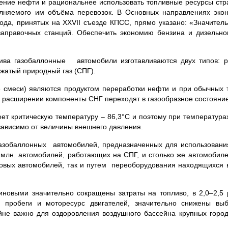
ление нефти и рациональнее использовать топливные ресурсы стр
лняемого им объёма перевозок. В Основных направлениях экон
ода, принятых на XXVII съезде КПСС, прямо указано: «Значите
заправочных станций. Обеспе­чить экономию бензина и дизельно
лива газобаллонные автомобили изготавливаются двух типов: 
сжатый природный газ (СПГ).
 смеси) являются продуктом переработки нефти и при обычных 
и расширении компоненты СНГ переходят в газообразное состояние
еет критическую температуру – 86,3°С и поэтому при температу­
езависимо от величины внешнего давления.
зобаллонных автомобилей, предназначенных для использования
5 млн. автомобилей, работающих на СПГ, и столько же автомобил
 новых автомобилей, так и путем переоборудования находящихся 
новыми значительно сокращены затраты на топливо, в 2,0–2,5 
пробеги и моторесурс двигателей, значительно снижены вы
айне важно для оздоровления воздушного бассейна крупных горо