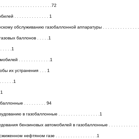
. . . . . . . . . . . . . . . . . . . .72
 . . . . . . . . . . . . 1
об­служиванию газобаллонной аппаратуры . . . . . . . . . . . . . . . 
овых баллонов . . . . .1
. . . .1
 . . . . . . . . . . . . .1
ы их устранения . . . 1
 . . . .1
.1
нные . . . . . . . . . 94
 в газобаллонные . . . . . . . . . . . . . . . . .1
дования бензиновых автомобилей в газобаллонные . . . . . . . .
 нефтяном газе . . . . . . . . . . . . . . . . .1