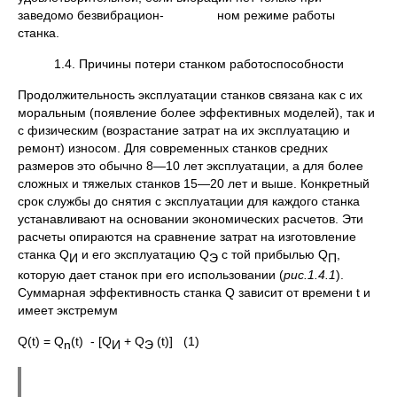
заведомо безвибрацион- ном режиме работы
станка.
1.4. Причины потери станком работоспособности
Продолжительность эксплуатации станков связана как с их
моральным (появление более эффективных моделей), так и
с физическим (возрастание затрат на их эксплуатацию и
ремонт) износом. Для современных станков средних
размеров это обычно 8—10 лет эксплуатации, а для более
сложных и тяжелых станков 15—20 лет и выше. Конкретный
срок службы до снятия с эксплуатации для каждого станка
устанавливают на основании экономических расчетов. Эти
расчеты опираются на сравнение затрат на изготовление
станка Q
и его эксплуатацию Q
с той прибылью Q
,
И
Э
П
которую дает станок при его использовании (
рис.1.4.1
).
Суммарная эффективность станка Q зависит от времени t и
имеет экстремум
Q(t) = Q
(t) - [Q
+ Q
(t)] (1)
n
И
Э