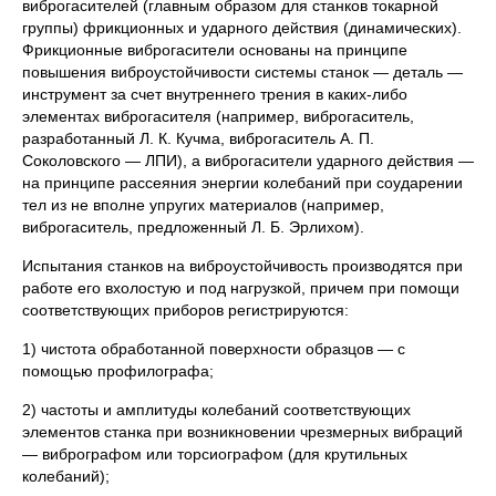
виброгасителей (главным образом для станков токарной
группы) фрикционных и ударного действия (динамических).
Фрикционные виброгасители основаны на принципе
повышения виброустойчивости системы станок — деталь —
инструмент за счет внутреннего трения в каких-либо
элементах виброгасителя (например, виброгаситель,
разработанный Л. К. Кучма, виброгаситель А. П.
Соколовского — ЛПИ), а виброгасители ударного действия —
на принципе рассеяния энергии колебаний при соударении
тел из не вполне упругих материалов (например,
виброгаситель, предложенный Л. Б. Эрлихом).
Испытания станков на виброустойчивость производятся при
работе его вхолостую и под нагрузкой, причем при помощи
соответствующих приборов регистрируются:
1) чистота обработанной поверхности образцов — с
помощью профилографа;
2) частоты и амплитуды колебаний соответствующих
элементов станка при возникновении чрезмерных вибраций
— вибрографом или торсиографом (для крутильных
колебаний);