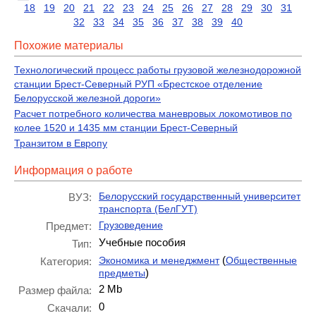
18
19
20
21
22
23
24
25
26
27
28
29
30
31
32
33
34
35
36
37
38
39
40
Похожие материалы
Технологический процесс работы грузовой железнодорожной
станции Брест-Северный РУП «Брестское отделение
Белорусской железной дороги»
Расчет потребного количества маневровых локомотивов по
колее 1520 и 1435 мм станции Брест-Северный
Транзитом в Европу
Информация о работе
Белорусский государственный университет
ВУЗ:
транспорта (БелГУТ)
Грузоведение
Предмет:
Учебные пособия
Тип:
(
Экономика и менеджмент
Общественные
Категория:
)
предметы
2 Mb
Размер файла:
0
Скачали: