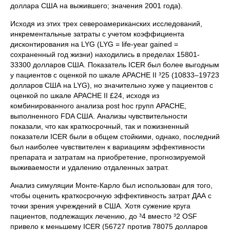
доллара США на выжившего; значения 2001 года).
Исходя из этих трех североамериканских исследований,
инкрементальные затраты с учетом коэффициента
дисконтирования на LYG (LYG = life-year gained =
сохраненный год жизни) находились в пределах 15801-
33300 долларов США. Показатель ICER был более выгодным
у пациентов с оценкой по шкале APACHE II ³25 (10833–19723
долларов США на LYG), но значительно хуже у пациентов с
оценкой по шкале APACHE II £24, исходя из
комбинированного анализа post hoc групп APACHE,
выполненного FDA США. Анализы чувствительности
показали, что как краткосрочный, так и пожизненный
показатели ICER были в общем стойкими, однако, последний
был наиболее чувствителен к вариациям эффективности
препарата и затратам на приобретение, прогнозируемой
выживаемости и удалению отдаленных затрат.
Анализ симуляции Монте-Карло был использован для того,
чтобы оценить краткосрочную эффективность затрат ДАА с
точки зрения учреждений в США. Хотя сужение круга
пациентов, подлежащих лечению, до ³4 вместо ³2 OSF
привело к меньшему ICER (56727 против 78075 долларов