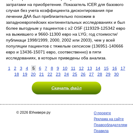
затратами на приобретение. Показатель ICER для базового
случая без учета коэффициента дисконтирования при
лечении ДАА был приблизительно похожим в
западноевропейских континентальных исследованиях и был
более выгодным у пациентов с ≥2 OSF (119329-125342 евро
на выжившего и 9660-11300 евро на LYG; год стоимости/
публикаци 1998/1999, 2000, 2002 или 2003), чем у всей
популяции пациентов с тяжелым сепсисом (136951-140666
евро и 13436-15071 евро, соотвественно) в пяти
исследованиях, в которых приведены оба анализа.
1
2
3
4
5
6
7
8
9
10
11
12
13
14
15
16
17
18
19
20
21
22
23
24
25
26
27
28
29
30
Скачать файл
© 2026 ВУнивере.ру
О проекте
Реклама на сайте
Правообладателям
Правила