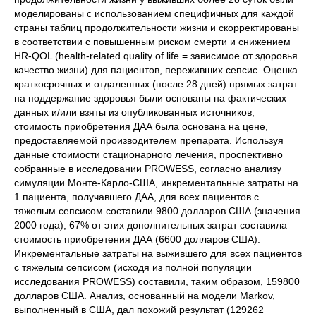
моделированы с использованием специфичных для каждой
страны таблиц продолжительности жизни и скорректированы
в соответствии с повышенным риском смерти и снижением
HR-QOL (health-related quality of life = зависимое от здоровья
качество жизни) для пациентов, переживших сепсис. Оценка
краткосрочных и отдаленных (после 28 дней) прямых затрат
на поддержание здоровья были основаны на фактических
данных и/или взяты из опубликованных источников;
стоимость приобретения ДАА была основана на цене,
предоставляемой производителем препарата. Используя
данные стоимости стационарного лечения, проспективно
собранные в исследовании PROWESS, согласно анализу
симуляции Монте-Карло-США, инкрементальные затраты на
1 пациента, получавшего ДАА, для всех пациентов с
тяжелым сепсисом составили 9800 долларов США (значения
2000 года); 67% от этих дополнительных затрат составила
стоимость приобретения ДАА (6600 долларов США).
Инкрементальные затраты на выжившего для всех пациентов
с тяжелым сепсисом (исходя из полной популяции
исследования PROWESS) составили, таким образом, 159800
долларов США. Анализ, основанный на модели Markov,
выполненный в США, дал похожий результат (129262