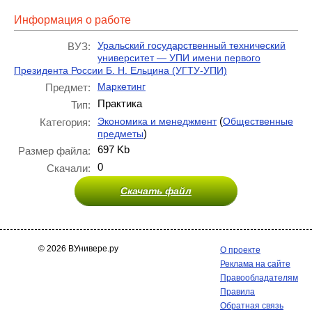
Информация о работе
Уральский государственный технический
ВУЗ:
университет — УПИ имени первого
Президента России Б. Н. Ельцина (УГТУ-УПИ)
Маркетинг
Предмет:
Практика
Тип:
(
Экономика и менеджмент
Общественные
Категория:
)
предметы
697 Kb
Размер файла:
0
Скачали:
Скачать файл
© 2026 ВУнивере.ру
О проекте
Реклама на сайте
Правообладателям
Правила
Обратная связь