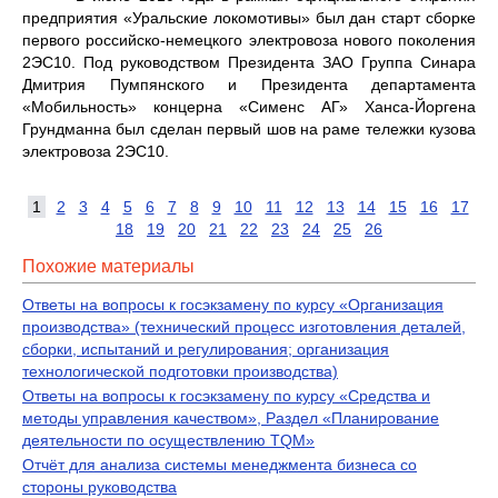
предприятия «Уральские локомотивы» был дан старт сборке
первого российско-немецкого электровоза нового поколения
2ЭС10. Под руководством Президента ЗАО Группа Синара
Дмитрия Пумпянского и Президента департамента
«Мобильность» концерна «Сименс АГ» Ханса-Йоргена
Грундманна был сделан первый шов на раме тележки кузова
электровоза 2ЭС10.
1
2
3
4
5
6
7
8
9
10
11
12
13
14
15
16
17
18
19
20
21
22
23
24
25
26
Похожие материалы
Ответы на вопросы к госэкзамену по курсу «Организация
производства» (технический процесс изготовления деталей,
сборки, испытаний и регулирования; организация
технологической подготовки производства)
Ответы на вопросы к госэкзамену по курсу «Средства и
методы управления качеством», Раздел «Планирование
деятельности по осуществлению TQM»
Отчёт для анализа системы менеджмента бизнеса со
стороны руководства