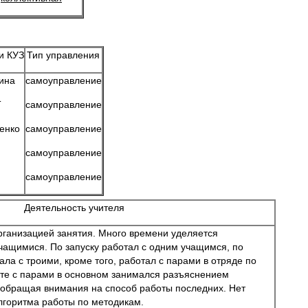
и КУЗ
Тип управления
ина
самоуправление
Т
самоуправление
енко
самоуправление
самоуправление
самоуправление
Деятельность учителя
рганизацией занятия. Много времени уделяется
чащимися. По запуску работал с одним учащимся, по
ла с троими, кроме того, работал с парами в отряде по
оте с парами в основном занимался разъяснением
 обращая внимания на способ работы последних. Нет
лгоритма работы по методикам.