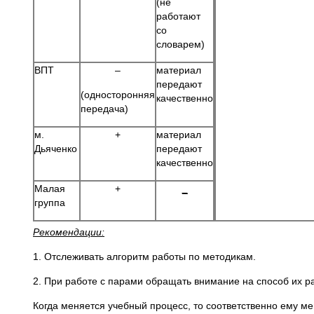
(не
работают
со
словарем)
ВПТ
–
материал
передают
(односторонняя
качественно
передача)
м.
+
материал
Дьяченко
передают
качественно
Малая
+
_
группа
Рекомендации:
1. Отслеживать алгоритм работы по методикам.
2. При работе с парами обращать внимание на способ их р
Когда меняется учебный процесс, то соответственно ему ме