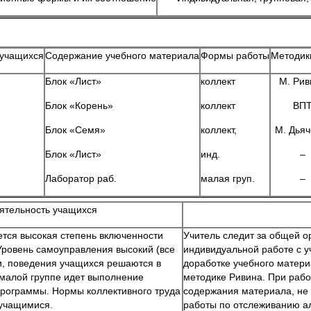
 учащихся
Содержание учебного материала
Формы работы
Методик
Блок «Лист»
коллект
М. Рив
Блок «Корень»
коллект
ВП
Блок «Семя»
коллект,
М. Дьяч
Блок «Лист»
инд.
–
Лаборатор раб.
малая груп.
–
ятельность учащихся
тся высокая степень включенности
Учитель следит за общей о
Уровень самоуправления высокий (все
индивидуальной работе с у
и, поведения учащихся решаются в
доработке учебного материа
 малой группе идет выполнение
методике Ривина. При раб
программы. Нормы коллективного труда
содержания материала, не
учащимися.
работы по отслеживанию а