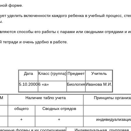
ьной форме.
ет уделить включенности каждого ребенка в учебный процесс, ст
ы.
вляются способы его работы с парами или сводными отрядами и и
 тетради и очень удобно в работе.
Дата
Класс (группа)
Предмет
Учитель
5.10.2000
6 «а»
Биология
Иванова М.И.
М
Наличие табло учета
Принципы организ
общего
Сводных отрядов
+
+
индивидуализаци
ионные формы и их соотношение
Индивидуальная, групповая