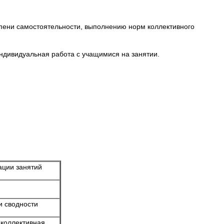
епени самостоятельности, выполнению норм коллективного
ндивидуальная работа с учащимися на занятии.
ации занятий
и сводности
,
коллективная