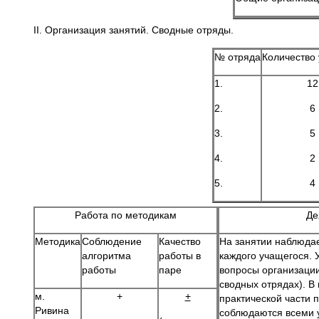
II. Организация занятий. Сводные отряды.
№ отряда
Количество
1.
12
2.
6
3.
5
4.
2
5.
4
Работа по методикам
Де
Методика
Соблюдение
Качество
На занятии наблюдае
алгоритма
работы в
каждого учащегося. 
работы
паре
вопросы организаци
сводных отрядах). В
м.
+
+
практической части 
Ривина
соблюдаются всеми 