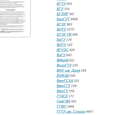
БГТУ
603
БГУ
155
БГУИР
391
БелГУТ
4908
БГЭУ
963
БНТУ
1070
БТЭУ ПК
689
БрГУ
179
ВНТУ
120
ВГУЭС
426
ВлГУ
645
ВМедА
611
ВолгГТУ
235
ВНУ им. Даля
166
ВЗФЭИ
245
ВятГСХА
101
ВятГГУ
139
ВятГУ
559
ГГДСК
171
ГомГМК
501
ГГМУ
1966
ГГТУ им. Сухого
4467