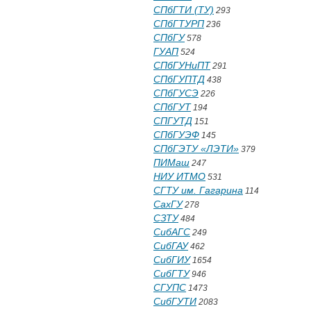
СПбГТИ (ТУ)
293
СПбГТУРП
236
СПбГУ
578
ГУАП
524
СПбГУНиПТ
291
СПбГУПТД
438
СПбГУСЭ
226
СПбГУТ
194
СПГУТД
151
СПбГУЭФ
145
СПбГЭТУ «ЛЭТИ»
379
ПИМаш
247
НИУ ИТМО
531
СГТУ им. Гагарина
114
СахГУ
278
СЗТУ
484
СибАГС
249
СибГАУ
462
СибГИУ
1654
СибГТУ
946
СГУПС
1473
СибГУТИ
2083