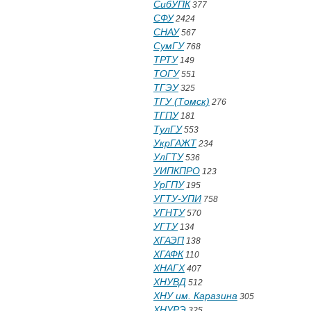
СибУПК
377
СФУ
2424
СНАУ
567
СумГУ
768
ТРТУ
149
ТОГУ
551
ТГЭУ
325
ТГУ (Томск)
276
ТГПУ
181
ТулГУ
553
УкрГАЖТ
234
УлГТУ
536
УИПКПРО
123
УрГПУ
195
УГТУ-УПИ
758
УГНТУ
570
УГТУ
134
ХГАЭП
138
ХГАФК
110
ХНАГХ
407
ХНУВД
512
ХНУ им. Каразина
305
ХНУРЭ
325