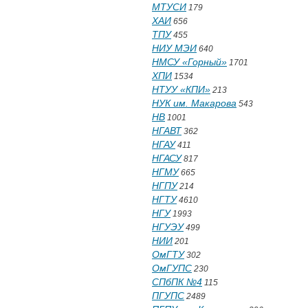
МТУСИ
179
ХАИ
656
ТПУ
455
НИУ МЭИ
640
НМСУ «Горный»
1701
ХПИ
1534
НТУУ «КПИ»
213
НУК им. Макарова
543
НВ
1001
НГАВТ
362
НГАУ
411
НГАСУ
817
НГМУ
665
НГПУ
214
НГТУ
4610
НГУ
1993
НГУЭУ
499
НИИ
201
ОмГТУ
302
ОмГУПС
230
СПбПК №4
115
ПГУПС
2489