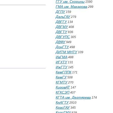
ГГУ им. Скорины
1590
ГМА им. Макарова
299
ДГПУ
159
ДальГАУ
279
ДВГГУ
134
ДВГМУ
408
ДВГТУ
936
ДВГУПС
305
ДВФУ
949
ДонГТУ
498
ДИТМ МНТУ
109
ИвГМА
488
ИГХТУ
131
ИжГТУ
145
КемГППК
171
КемГУ
508
КГМТУ
270
КировАТ
147
КГКСЭП
407
КГТА им. Дегтярева
174
КнАГТУ
2910
КрасГАУ
345
КрасГМУ
629