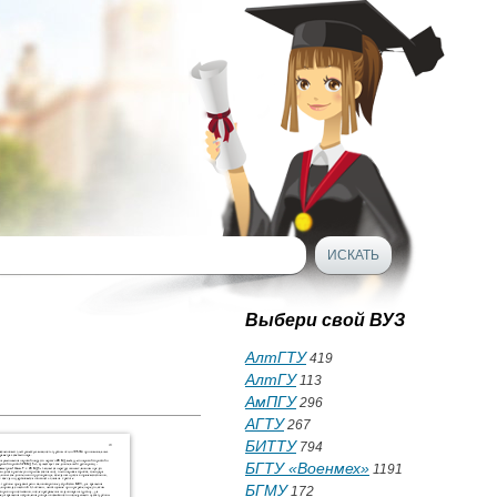
Выбери свой ВУЗ
АлтГТУ
419
АлтГУ
113
АмПГУ
296
АГТУ
267
БИТТУ
794
БГТУ «Военмех»
1191
БГМУ
172