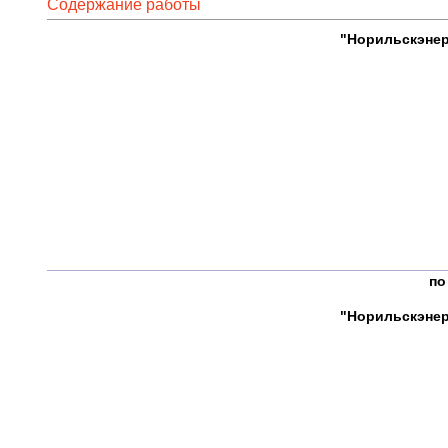
Содержание работы
"Норильскэнер
Ут
Главн
_____
"_____
по
"Норильскэнер
Ут
Главн