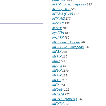
КГПУ им. Астафьева
133
КГТУ (СФУ)
567
КГТЭИ (СФУ)
112
КПК №2
177
КубГТУ
138
КубГУ
109
КузГПА
182
КузГТУ
789
МГТУ им. Носова
369
МГЭУ им. Сахарова
232
МГЭК
249
МГПУ
165
МАИ
144
МАДИ
151
МГИУ
1179
МГОУ
121
МГСУ
331
МГУ
273
МГУКИ
101
МГУПИ
225
МГУПС (МИИТ)
637
МГУТУ
122