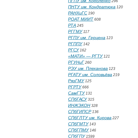
ПГПУ им. Короленко
296
ПНТУ им. Кондратюка
120
РАНХиГС
190
РОАТ МИИТ
608
РТА
245
РГГМУ
117
РГПУ им. Герцена
123
РГППУ
142
РГСУ
162
«МАТИ» — РГТУ
121
РГУНиГ
260
РЭУ им. Плеханова
123
РГАТУ им. Соловьёва
219
РязГМУ
125
РГРТУ
666
СамГТУ
131
СПбГАСУ
315
ИНЖЭКОН
328
СПбГИПСР
136
СПбГЛТУ им. Кирова
227
СПбГМТУ
143
СПбГПМУ
146
СПбГПУ
1599