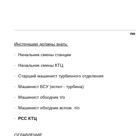
_____
"_____
по
Инструкцию должны знать:
· Начальник смены станции
· Начальник смены КТЦ
· Старший машинист турбинного отделения
· Машинист БСУ (котел - турбина)
· Машинист обходчик т/о
· Машинист обходчик вспом. т/о
·
РСС КТЦ
ОГЛАВЛЕНИЕ