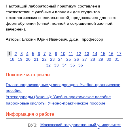
Настоящий лабораторный практикум составлен в
соответствии с учебными планами для студентов
технологических специальностей, предназначен для всех
форм обучения (очной, полной и сокращенной заочной,
вечерней).
Авторы: Блохин Юрий Иванович, д.х.н., профессор
1
2
3
4
5
6
7
8
9
10
11
12
13
14
15
16
17
18
19
20
21
22
23
24
25
26
27
28
29
30
31
32
33
34
35
36
Похожие материалы
Галогенопроизводные углеводородов: Учебно-практическое
пособие
Углеводороды (Алкены): Учебно-практическое пособие
Карбоновые кислоты: Учебно-практическое пособие
Информация о работе
Московский государственный университет
ВУЗ: