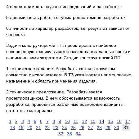
4.неповторимость научных исследований и разработок;
5.динамичность работ, т.е. убыстрение темпов разработок
6.личностный характер разработок, т.е. результат зависит от
человека.
Задачи конструкторской ПП: проектировать наиболее
совершенную технику высокого качества в заданные сроки и
с наименьшими затратами. Стадии конструкторской ПП:
1.техническое задание. Разрабатывается заказчиком
совместно с исполнителем. В ТЗ указывается наименование,
назначение и область применения изделия.
2.техническое предложение. Разрабатывается
проектировщиком. В нем обосновывается возможность
разработки, приводятся различные возможные варианты,
патентные материалы.
1
2
3
4
5
6
7
8
9
10
11
12
13
14
15
16
17
18
19
20
21
22
23
24
25
26
27
28
29
30
31
32
33
34