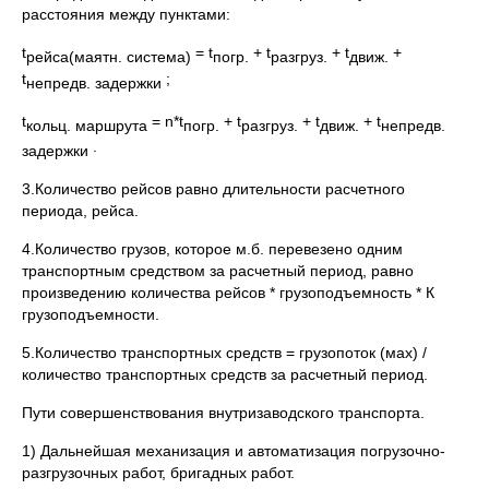
расстояния между пунктами:
t
= t
+ t
+ t
+
рейса(маятн. система)
погр.
разгруз.
движ.
t
;
непредв. задержки
t
= n*t
+ t
+ t
+ t
кольц. маршрута
погр.
разгруз.
движ.
непредв.
.
задержки
3.Количество рейсов равно длительности расчетного
периода, рейса.
4.Количество грузов, которое м.б. перевезено одним
транспортным средством за расчетный период, равно
произведению количества рейсов * грузоподъемность * К
грузоподъемности.
5.Количество транспортных средств = грузопоток (мах) /
количество транспортных средств за расчетный период.
Пути совершенствования внутризаводского транспорта.
1) Дальнейшая механизация и автоматизация погрузочно-
разгрузочных работ, бригадных работ.