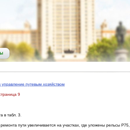
СЫ
и управление путевым хозяйством
 страница 9
 в табл. 3.
ремонта пути увеличивается на участках, где уложены рельсы Р75,