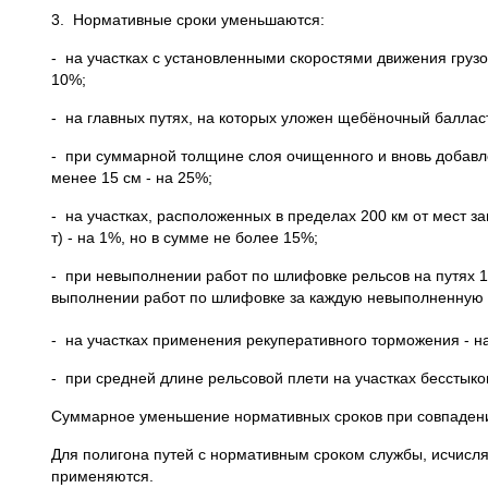
3. Нормативные сроки уменьшаются:
- на участках с установленными скоростями движения грузо
10%;
- на главных путях, на которых уложен щебёночный балласт
- при суммарной толщине слоя очищенного и вновь добавл
менее 15 см - на 25%;
- на участках, расположенных в пределах 200 км от мест з
т) - на 1%, но в сумме не более 15%;
- при невыполнении работ по шлифовке рельсов на путях 1
выполнении работ по шлифовке за каждую невыполненную ш
- на участках применения рекуперативного торможения - н
- при средней длине рельсовой плети на участках бесстыков
Суммарное уменьшение нормативных сроков при совпаден
Для полигона путей с нормативным сроком службы, исчисл
применяются.