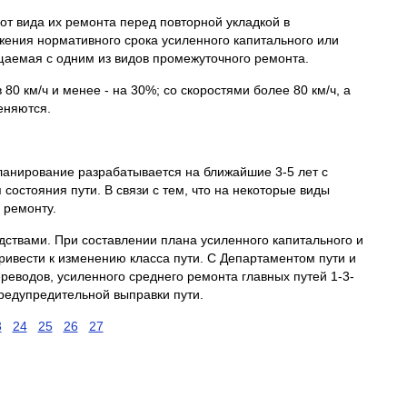
от вида их ремонта перед повторной укладкой в
жения нормативного срока усиленного капитального или
щаемая с одним из видов промежуточного ремонта.
0 км/ч и менее - на 30%; со скоростями более 80 км/ч, а
еняются.
ланирование разрабатывается на ближайшие 3-5 лет с
остояния пути. В связи с тем, что на некоторые виды
 ремонту.
ствами. При составлении плана усиленного капитального и
ривести к изменению класса пути. С Департаментом пути и
реводов, усиленного среднего ремонта главных путей 1-3-
предупредительной выправки пути.
3
24
25
26
27