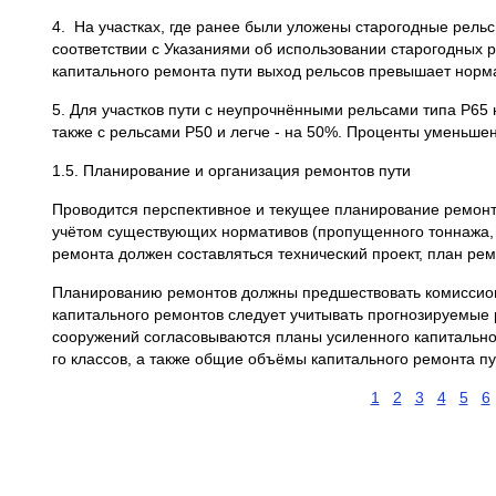
4. На участках, где ранее были уложены старогодные рель
соответствии с Указаниями об использовании старогодных 
капитального ремонта пути выход рельсов превышает норм
5. Для участков пути с неупрочнёнными рельсами типа Р65 
также с рельсами Р50 и легче - на 50%. Проценты уменьше
1.5. Планирование и организация ремонтов пути
Проводится перспективное и текущее планирование ремонт
учётом существующих нормативов (пропущенного тоннажа, кр
ремонта должен составляться технический проект, план ре
Планированию ремонтов должны предшествовать комиссионн
капитального ремонтов следует учитывать прогнозируемые 
сооружений согласовываются планы усиленного капитальног
го классов, а также общие объёмы капитального ремонта пу
1
2
3
4
5
6