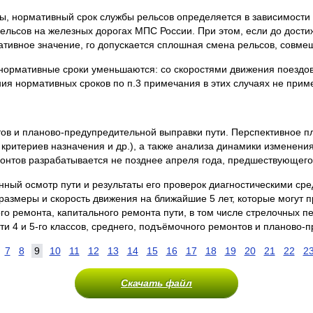
сы, нормативный срок службы рельсов определяется в зависимости 
рельсов на железных дорогах МПС России. При этом, если до дости
ативное значение, го допускается сплошная смена рельсов, совме
нормативные сроки уменьшаются: со скоростями движения поездов 8
ния нормативных сроков по п.3 примечания в этих случаях не прим
ов и планово-предупредительной выправки пути. Перспективное п
итериев назначения и др.), а также анализа динамики изменения с
монтов разрабатывается не позднее апреля года, предшествующего
ый осмотр пути и результаты его проверок диагностическими сред
размеры и скорость движения на ближайшие 5 лет, которые могут п
о ремонта, капитального ремонта пути, в том числе стрелочных пе
ти 4 и 5-го классов, среднего, подъёмочного ремонтов и планово-
7
8
9
10
11
12
13
14
15
16
17
18
19
20
21
22
2
Скачать файл