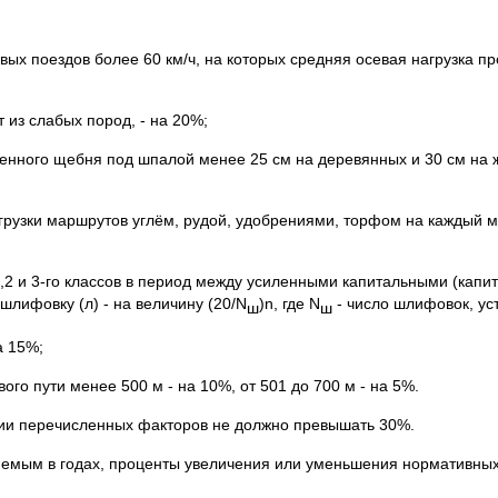
вых поездов более 60 км/ч, на которых средняя осевая нагрузка п
 из слабых пород, - на 20%;
енного щебня под шпалой менее 25 см на деревянных и 30 см на ж
агрузки маршрутов углём, рудой, удобрениями, торфом на каждый м
,2 и 3-го классов в период между усиленными капитальными (капи
лифовку (л) - на величину (20/N
)n, где N
- число шлифовок, ус
ш
ш
а 15%;
ого пути менее 500 м - на 10%, от 501 до 700 м - на 5%.
ии перечисленных факторов не должно превышать 30%.
яемым в годах, проценты увеличения или уменьшения нормативных 