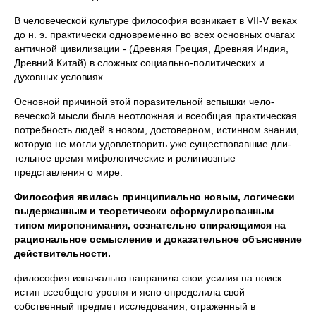
В человеческой культуре философия возникает в VII-V веках
до н. э. практически одновременно во всех основных очагах
античной цивилизации - (Древняя Греция, Древняя Индия,
Древний Китай) в сложных социально-политических и
духовных условиях.
Основной причиной этой поразительной вспышки чело­
веческой мысли была неотложная и всеобщая практическая
потребность людей в новом, достоверном, истинном знании,
которую не могли удовлетворить уже существовавшие дли­
тельное время мифологические и религиозные
представления о мире.
Философия явилась принципиально новым, логи­чески
выдержанным и теоретически сформулирован­ным
типом миропонимания, сознательно опирающимся на
рациональное осмысление и доказательное объясне­ние
действительности.
философия изначально направила свои усилия на поиск
истин всеобщего уровня и ясно определила свой
собственный предмет исследования, отраженный в