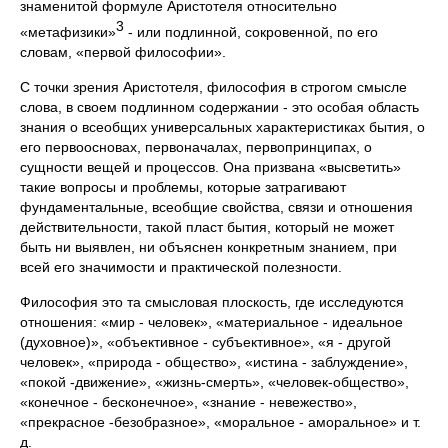
знаменитой формуле Аристотеля относительно
3
«метафизики»
- или подлинной, сокровенной, по его
словам, «первой философии».
С точки зрения Аристотеля, философия в строгом смысле
слова, в своем подлинном содержании - это особая область
знания о всеобщих универсальных характеристиках бытия, о
его первоосновах, первоначалах, первопринципах, о
сущности вещей и процессов. Она призвана «высветить»
такие вопросы и проблемы, которые затрагивают
фундаментальные, всеоб­щие свойства, связи и отношения
действительности, такой пласт бытия, который не может
быть ни выявлен, ни объяснен конкретным знанием, при
всей его значимости и практической полезности.
Философия это та смысловая плоскость, где исследуются
отношения: «мир - человек», «материальное - идеальное
(ду­ховное)», «объективное - субъективное», «я - другой
чело­век», «природа - общество», «истина - заблуждение»,
«покой -движение», «жизнь-смерть», «человек-общество»,
«конеч­ное - бесконечное», «знание - невежество»,
«прекрасное -безобразное», «моральное - аморальное» и т.
д.