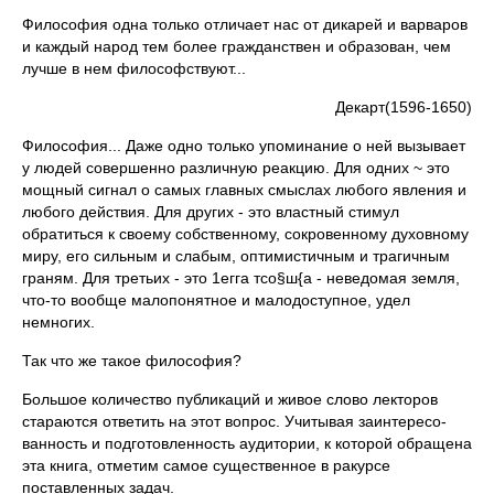
Философия одна только отличает нас от дикарей и варваров
и каждый на­род тем более гражданствен и обра­зован, чем
лучше в нем философству­ют...
Декарт(1596-1650)
Философия... Даже одно только упоминание о ней вызы­вает
у людей совершенно различную реакцию. Для одних ~ это
мощный сигнал о самых главных смыслах любого явления и
любого действия. Для других - это властный стимул
обратить­ся к своему собственному, сокровенному духовному
миру, его сильным и слабым, оптимистичным и трагичным
граням. Для третьих - это 1егга тсо§ш{а - неведомая земля,
что-то вообще малопонятное и малодоступное, удел
немногих.
Так что же такое философия?
Большое количество публикаций и живое слово лекторов
стараются ответить на этот вопрос. Учитывая заинтересо­
ванность и подготовленность аудитории, к которой обращена
эта книга, отметим самое существенное в ракурсе
поставлен­ных задач.