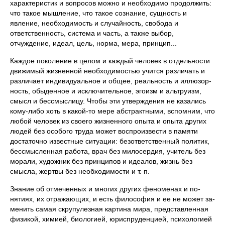
характеристик и вопросов можно и необходимо продол­жить:
что такое мышление, что такое сознание, сущность и
явление, необходимость и случайность, свобода и
ответствен­ность, система и часть, а также выбор,
отчуждение, идеал, цель, норма, мера, принцип...
Каждое поколение в целом и каждый человек в отдельно­сти
движимый жизненной необходимостью учится различать и
различает индивидуальное и общее, реальность и иллюзор­
ность, обыденное и исключительное, эгоизм и альтруизм,
смысл и бессмыслицу. Чтобы эти утверждения не казались
кому-либо хоть в какой-то мере абстрактными, вспомним, что
любой человек из своего жизненного опыта и опыта других
людей без особого труда может воспроизвести в памяти
доста­точно известные ситуации: безответственный политик,
бес­смысленная работа, врач без милосердия, учитель без
морали, художник без принципов и идеалов, жизнь без
смысла, жертвы без необходимости и т. п.
Знание об отмеченных и многих других феноменах и по­
нятиях, их отражающих, и есть философия и ее не может за­
менить самая скрупулезная картина мира, представленная
фи­зикой, химией, биологией, юриспруденцией, психологией