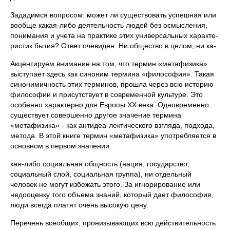
Зададимся вопросом: может ли существовать успешная или
вообще какая-либо деятельность людей без осмысления,
понимания и учета на практике этих универсальных характе­
ристик бытия? Ответ очевиден. Ни общество в целом, ни ка-
Акцентируем внимание на том, что термин «метафизика»
выступает здесь как синоним термина «философия». Такая
синонимичность этих терминов, прошла через всю историю
философии и присутствует в современной куль­туре. Это
особенно характерно для Европы XX века. Одновременно
суще­ствует совершенно другое значение термина
«метафизика» - как антидеа-лектического взгляда, подхода,
метода. В этой книге термин «метафизика» употребляется в
основном в первом значении.
кая-либо социальная общность (нация, государство,
социаль­ный слой, социальная группа), ни отдельный
человек не мо­гут избежать этого. За игнорирование или
недооценку того объема знаний, который дает философия,
люди всегда платят очень высокую цену.
Перечень всеобщих, пронизывающих всю действитель­ность