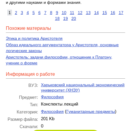
и другими науками и формами знания.
1
2
3
4
5
6
7
8
9
10
11
12
13
14
15
16
17
18
19
20
Похожие материалы
Этика и политика Аристотеля
Образ идеального аргументатора у Аристотеля, основные
логические законы
Аристотель: задачи философии, отношение к Платону,
учение о форме
Информация о работе
Харьковский национальный экономический
ВУЗ:
университет (ХНЭУ)
Философия
Предмет:
Конспекты лекций
Тип:
(
)
Философия
Гуманитарные предметы
Категория:
201 Kb
Размер файла:
0
Скачали: