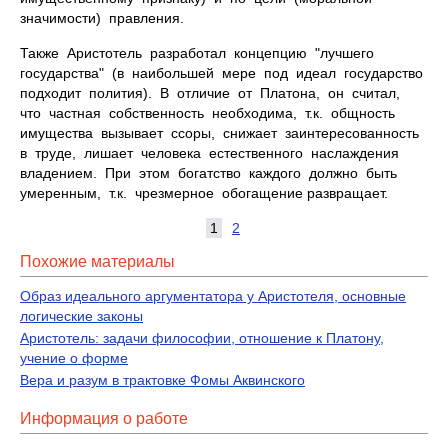
значимости) правления.
Также Аристотель разработал концепцию "лучшего
государства" (в наибольшей мере под идеал государство
подходит полития). В отличие от Платона, он считал,
что частная собственность необходима, т.к. общность
имущества вызывает ссоры, снижает заинтересованность
в труде, лишает человека естественного наслаждения
владением. При этом богатство каждого должно быть
умеренным, т.к. чрезмерное обогащение развращает.
1
2
Похожие материалы
Образ идеального аргументатора у Аристотеля, основные
логические законы
Аристотель: задачи философии, отношение к Платону,
учение о форме
Вера и разум в трактовке Фомы Аквинского
Информация о работе