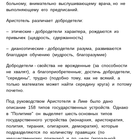
больному, внимательно выслушивающему врача, но не
выполняющему его предписаний.
Аристотель различает добродетели:
– этические - добродетели характера, рождаются из
привычек (щедрость, сдержанность)
– дианоэтические - добродетели разума, развиваются
благодаря обучению (мудрость, благоразумие)
Добродетели - свойства не врожденные (за способности
не хвалят), а благоприобретенные; достичь добродетели,
"середины", трудно (подобно тому, как не всякий, а
только математик может найти середину круга) и потому
почетно.
Под руководством Аристотеля в Лике было дано
описание 158 типов государственных устройств. Однако
в "Политике" он выделяет шесть основных типов
государственного устройства (монархия, аристократия,
полития, тирания, олигархия, демократия), которые
подразделяются по количеству правящих (по
имущественному признаку) и по цели (моральной