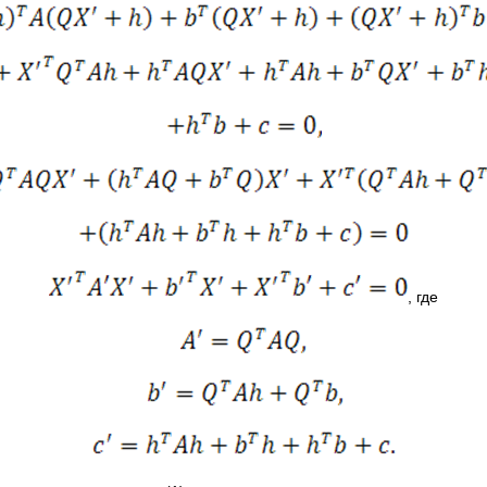
, где
(16