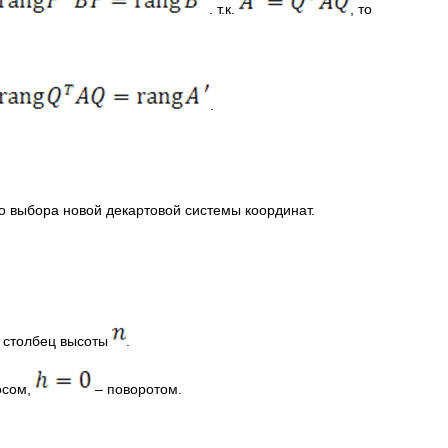
. т.к.
, то
.
о выбора новой декартовой системы координат.
 столбец высоты
.
осом,
– поворотом.