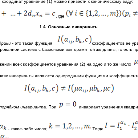
 координат уравнение (1) можно привести к каноническому виду:
, где
1.4. Основные инварианты
дрики -
это такая функция
коэффициентов ее ура
ованной системе с базисными векторами той же длины, то есть пр
ении всех коэффициентов уравнения (2) на одно и то же число
учаях инварианты являются однородными функциями коэффициентов
порядком инварианта.
При
инвариант уравнения квадрик
-
какие-либо числа;
Тогда