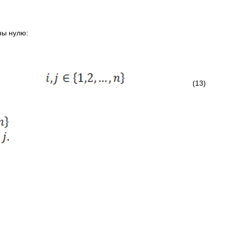
ны нулю:
(13)