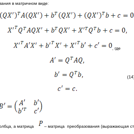
ания в матричном виде:
, где
(14
столбца, а матрица
– матрица преобразования (выражающая ста