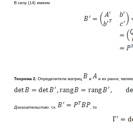
В силу (14) имеем
Теорема 2.
Определители матриц
и
и их ранги, являю
Доказательство:
т.к.
, то