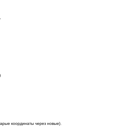
,
)
рые координаты через новые).