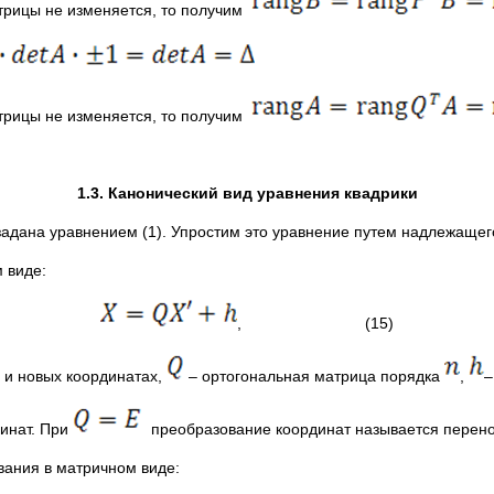
трицы не изменяется, то получим
трицы не изменяется, то получим
1.3. Канонический вид уравнения квадрики
 задана уравнением (1). Упростим это уравнение путем надлежащег
 виде:
, (15)
 и новых координатах,
– ортогональная матрица порядка
,
–
динат. При
преобразование координат называется перен
ания в матричном виде: