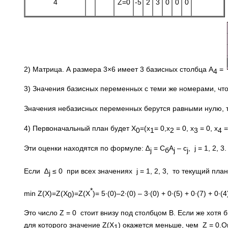
4
Z=0
-5
2
3
0
0
0
2) Матрица. А размера 3×6 имеет 3 базисных столбца А
=
4
3) Значения базисных переменных с теми же номерами, чт
Значения небазисных переменных берутся равными нулю, т
4) Первоначальный план будет X
=(х
= 0,х
= 0, х
= 0, х
=
0
1
2
3
4
Эти оценки находятся по формуле: ∆
= C
A
– c
, j = 1, 2, 3.
j
б
j
j
Если ∆
≤ 0 при всех значениях j = 1, 2, 3, то текущий план
j
*
min Z(Х)=Z(Х
)=Z(Х
)= 5∙(0)–2∙(0) – 3∙(0) + 0∙(5) + 0∙(7) + 0∙(4
0
Это число Z = 0 стоит внизу под столбцом В. Если же хотя 
для которого значение Z(Х
) окажется меньше, чем Z = 0.
1