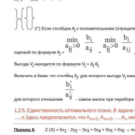
2°) Если столбцов A
с положительными (отрицате
j
оценкой по формуле θ
=
=
j
Выгода V
находится по формуле V
= ∆
∙θ
.
j
j
j
j
Включить в базис тот столбец A
, для которого выгода V
макс
j
j
для которого отношение
- самое малое при переборе в
1.2.5. Единственность оптимального плана. В задач
…, n.Здесь предполагается, что A
, A
, …, A
неб
m
+1
m
+2
n
Пример 6
.
Z (Х) = 5х
- 2х
– 3х
+ 0х
+ 0х
+ 0x
→ mi
1
2
3
4
5
6