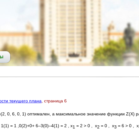
СЫ
ости текущего плана
, страница 6
=(2, 0, 6, 0, 1) оптимален, а максимальное значение функции Z(X) 
 1(1) = 1 ,0(2)+0+ 6–3(0)–4(1) = 2 , х
= 2 > 0 , x
= 0 , x
= 6 > 0 , x
1
2
3