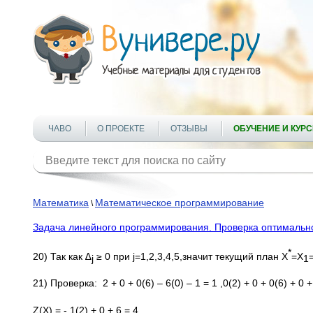
ЧАВО
О ПРОЕКТЕ
ОТЗЫВЫ
ОБУЧЕНИЕ И КУР
Математика
Математическое программирование
\
Задача линейного программирования. Проверка оптимальн
*
20) Так как ∆
≥ 0 при j=1,2,3,4,5,значит текущий план Х
=Х
j
1
21) Проверка: 2 + 0 + 0(6) – 6(0) – 1 = 1 ,0(2) + 0 + 0(6) + 0 +
Z(X) = - 1(2) + 0 + 6 = 4.