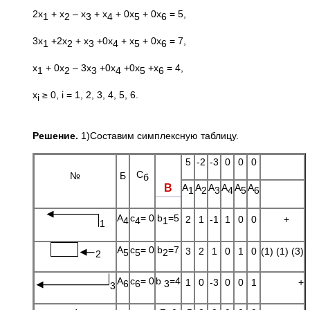
2x
+ x
– x
+ x
+ 0x
+ 0x
= 5,
1
2
3
4
5
6
3x
+2x
+ x
+0x
+ x
+ 0x
= 7,
1
2
3
4
5
6
x
+ 0x
– 3x
+0x
+0x
+x
= 4,
1
2
3
4
5
6
x
≥ 0, i = 1, 2, 3, 4, 5, 6.
i
Решение.
1)Составим симплексную таблицу.
5
-2
-3
0
0
0
С
№
Б
б
В
A
A
A
A
A
A
1
2
3
4
5
6
A
с
= 0
b
=5
2
1
-1
1
0
0
+
4
4
1
1
A
с
= 0
b
=7
3
2
1
0
1
0
(1) (1) (3)
5
5
2
2
A
с
= 0
b
=4
1
0
-3
0
0
1
+
6
6
3
3