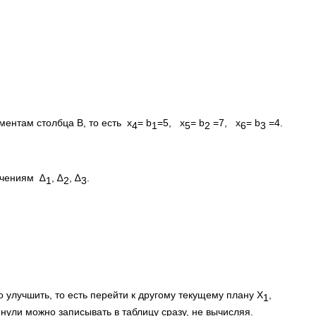
ентам столбца В, то есть х
= b
=5, х
= b
=7, х
= b
=4.
4
1
5
2
6
3
ачениям
∆
, ∆
, ∆
.
1
2
3
 улучшить, то есть перейти к другому текущему плану Х
,
1
и нули можно записывать в таблицу сразу, не вычисляя.