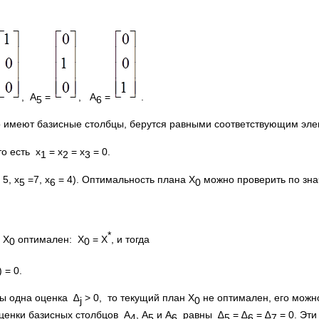
, А
=
, А
=
.
5
6
о имеют базисные столбцы, берутся равными соответствующим элем
о есть х
= х
= х
= 0.
1
2
3
 5, х
=7, х
= 4). Оптимальность плана X
можно проверить по зн
5
6
0
*
 Х
оптимален: Х
= Х
, и тогда
0
0
) = 0.
бы одна оценка ∆
> 0, то текущий план Х
не оптимален, его можно
j
0
Оценки базисных столбцов А
, А
и А
равны ∆
= ∆
= ∆
= 0. Эт
4
5
6
5
6
7