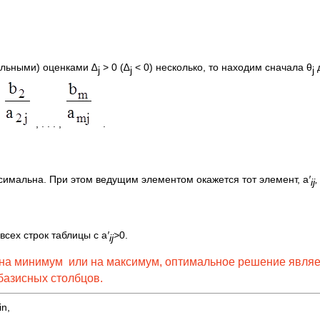
льными) оценками ∆
> 0 (∆
< 0) несколько, то находим сначала θ
д
j
j
j
,
, . . . ,
.
имальна. При этом ведущим элементом окажется тот элемент, а
′
ij
сех строк таблицы с а
′
>
0.
ij
е на минимум или на максимум, оптимальное решение являе
азисных столбцов.
n,