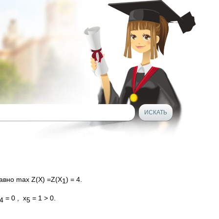
равно max Z(X) =Z(X
) = 4.
1
= 0 , x
= 1 > 0.
4
5