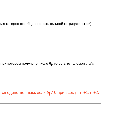
ля каждого столбца с положительной (отрицательной)
,
при котором получено число θ
, то есть тот элемент,
а′
,
j
ij
тся единственным, если ∆
≠ 0 при всех j = m+1, m+2,
j