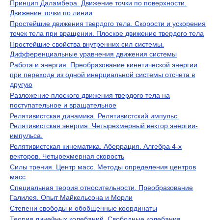
Принцип Даламбера. Движение точки по поверхности.
Движение точки по линии
Простейшие движения твердого тела. Скорости и ускорения
точек тела при вращении. Плоское движение твердого тела
Простейшие свойства внутренних сил системы.
Дифференциальные уравнения движения системы
Работа и энергия. Преобразование кинетической энергии
при переходе из одной инерциальной системы отсчета в
другую
Разложение плоского движения твердого тела на
поступательное и вращательное
Релятивистская динамика. Релятивистский импульс.
Релятивистская энергия. Четырехмерный вектор энергии-
импульса.
Релятивистская кинематика. Аберрация. Алгебра 4-х
векторов. Четырехмерная скорость
Силы трения. Центр масс. Методы определения центров
масс
Специальная теория относительности. Преобразование
Галилея. Опыт Майкельсона и Морли
Степени свободы и обобщенные координаты
Теория линейных колебаний. Свободные колебания