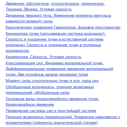
Движение: абсолютное, относительное, переносное.
Теорема Эйлера. Угловая скорость
Динамика твердого тела. Изменение момента импульса
равняется моменту силы
Канонические уравнения Гамильтона, фазовое пространство
Кинематика точки (неподвижная система координат).
Скорость и ускорение точки в естественной системе
координат. Скорость и ускорение точки в полярных
координатах
Кинематика. Скорость. Угловая скорость
Классификация сил. Динамика материальной точки.
Дифференциальные уравнения движения материальной
точки. Две основные задачи динамики точки
Момент силы относительно точки и оси, пара сил
Обобщенные координаты, принцип возможных
перемещений, обобщенные силы
Основные виды прямолинейного движения точки.
Криволинейное движение
Приведение системы сил к простейшей системе
Принцип возможных перемещений. Уравнения равновесия с
множителями (элементы аналитической статики)