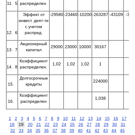
11. 5
распределен.
Эффект от
-29580
-23460
-10200
-263287
-43109
-396
инвест. деят-ти
с учетом
12. 6
распред.
Акционерный
29000
23000
10000
30167
13. 7
капитал
Коэффициент
1,02
1,02
1,02
1
14. 8
распределен.
Долгосрочные
224000
15.
кредиты
Коэффициент
1,038
16.
распределен
1
2
3
4
5
6
7
8
9
10
11
12
13
14
15
16
17
18
19
20
21
22
23
24
25
26
27
28
29
30
31
32
33
34
35
36
37
38
39
40
41
42
43
44
45