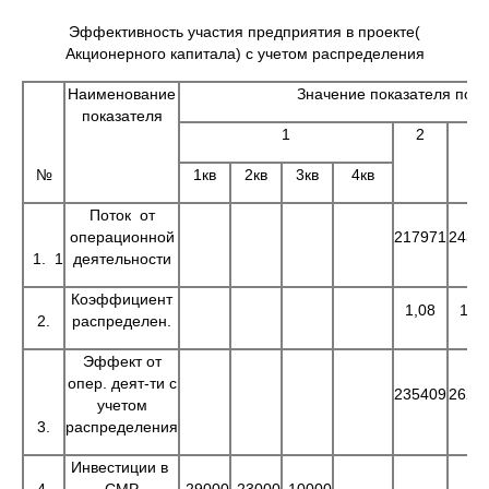
Эффективность участия предприятия в проекте(
Акционерного капитала) с учетом распределения
Наименование
Значение показателя по 
показателя
1
2
3
№
1кв
2кв
3кв
4кв
Поток от
операционной
217971
2432
1. 1
деятельности
Коэффициент
1,08
1,0
2.
распределен.
Эффект от
опер. деят-ти с
235409
2627
учетом
3.
распределения
Инвестиции в