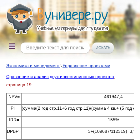
Экономика и менеджмент
Управление проектами
\
Сравнение и анализ двух инвестиционных проектов
,
страница 19
NPV=
461947,4
PI=
(сумма(2 год стр.11+6 год стр.11)/(сумма 4 кв.+ (5 год стр
IRR=
155%
DPBP=
3+(109687/112319)=3,98