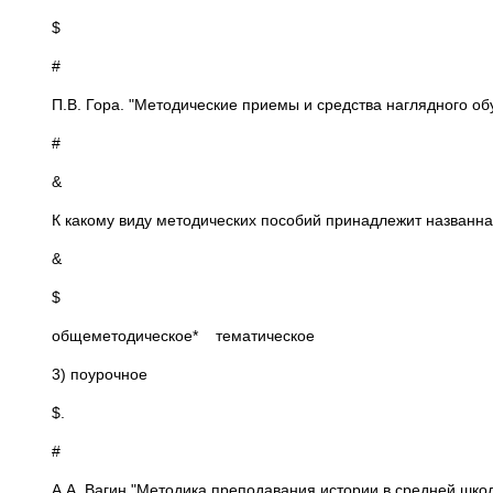
$
#
П.В. Гора. "Методические приемы и средства наглядного о
#
&
К какому виду методических пособий принадлежит названна
&
$
общеметодическое* тематическое
3) поурочное
$.
#
А.А. Вагин "Методика преподавания истории в средней шко