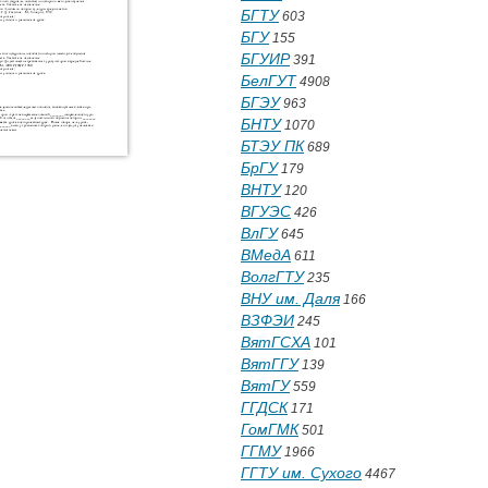
БГТУ
603
БГУ
155
БГУИР
391
БелГУТ
4908
БГЭУ
963
БНТУ
1070
БТЭУ ПК
689
БрГУ
179
ВНТУ
120
ВГУЭС
426
ВлГУ
645
ВМедА
611
ВолгГТУ
235
ВНУ им. Даля
166
ВЗФЭИ
245
ВятГСХА
101
ВятГГУ
139
ВятГУ
559
ГГДСК
171
ГомГМК
501
ГГМУ
1966
ГГТУ им. Сухого
4467