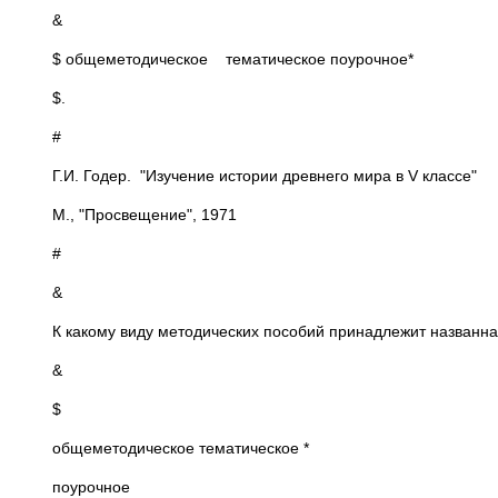
&
$ общеметодическое тематическое поурочное*
$.
#
Г.И. Годер. "Изучение истории древнего мира в V классе"
М., "Просвещение", 1971
#
&
К какому виду методических пособий принадлежит названна
&
$
общеметодическое тематическое *
поурочное