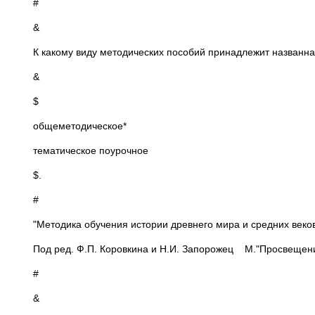
#
&
К какому виду методических пособий принадлежит названна
&
$
общеметодическое*
тематическое поурочное
$.
#
"Методика обучения истории древнего мира и средних веков 
Под ред. Ф.П. Коровкина и Н.И. Запорожец М."Просвещени
#
&