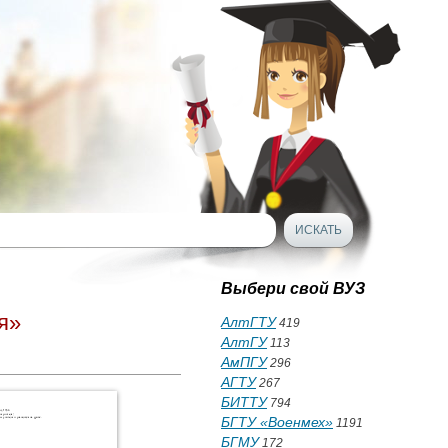
Выбери свой ВУЗ
я»
АлтГТУ
419
АлтГУ
113
АмПГУ
296
АГТУ
267
БИТТУ
794
БГТУ «Военмех»
1191
БГМУ
172