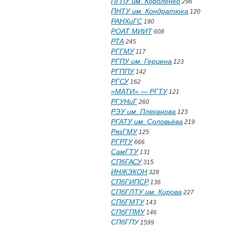
ПГПУ им. Короленко
296
ПНТУ им. Кондратюка
120
РАНХиГС
190
РОАТ МИИТ
608
РТА
245
РГГМУ
117
РГПУ им. Герцена
123
РГППУ
142
РГСУ
162
«МАТИ» — РГТУ
121
РГУНиГ
260
РЭУ им. Плеханова
123
РГАТУ им. Соловьёва
219
РязГМУ
125
РГРТУ
666
СамГТУ
131
СПбГАСУ
315
ИНЖЭКОН
328
СПбГИПСР
136
СПбГЛТУ им. Кирова
227
СПбГМТУ
143
СПбГПМУ
146
СПбГПУ
1599