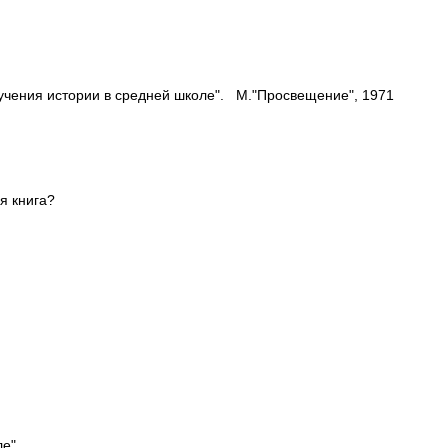
бучения истории в средней школе". М."Просвещение", 1971
я книга?
ле"