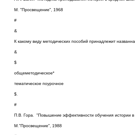
М. "Просвещение", 1968
#
&
К какому виду методических пособий принадлежит названна
&
$
общеметодическое*
тематическое поурочное
$.
#
П.В. Гора. "Повышение эффективности обучения истории в
М."Просвещение", 1988