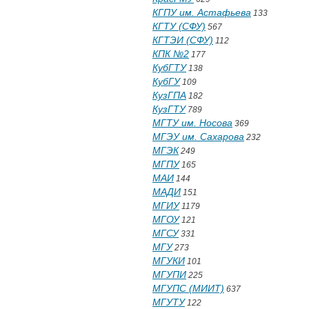
КГПУ им. Астафьева
133
КГТУ (СФУ)
567
КГТЭИ (СФУ)
112
КПК №2
177
КубГТУ
138
КубГУ
109
КузГПА
182
КузГТУ
789
МГТУ им. Носова
369
МГЭУ им. Сахарова
232
МГЭК
249
МГПУ
165
МАИ
144
МАДИ
151
МГИУ
1179
МГОУ
121
МГСУ
331
МГУ
273
МГУКИ
101
МГУПИ
225
МГУПС (МИИТ)
637
МГУТУ
122