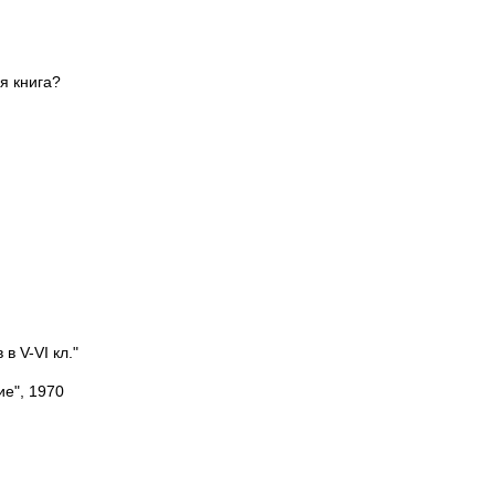
я книга?
в V-VI кл."
е", 1970