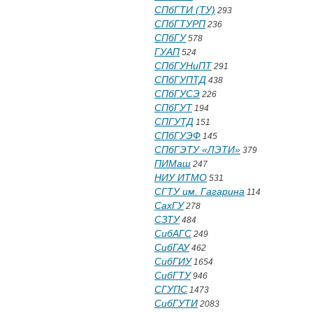
СПбГТИ (ТУ)
293
СПбГТУРП
236
СПбГУ
578
ГУАП
524
СПбГУНиПТ
291
СПбГУПТД
438
СПбГУСЭ
226
СПбГУТ
194
СПГУТД
151
СПбГУЭФ
145
СПбГЭТУ «ЛЭТИ»
379
ПИМаш
247
НИУ ИТМО
531
СГТУ им. Гагарина
114
СахГУ
278
СЗТУ
484
СибАГС
249
СибГАУ
462
СибГИУ
1654
СибГТУ
946
СГУПС
1473
СибГУТИ
2083