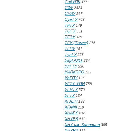
СибУПК
377
СФУ
2424
СНАУ
567
СумГУ
768
ТРТУ
149
ТОГУ
551
ТГЭУ
325
ТГУ (Томск)
276
ТГПУ
181
ТулГУ
553
УкрГАЖТ
234
УлГТУ
536
УИПКПРО
123
УрГПУ
195
УГТУ-УПИ
758
УГНТУ
570
УГТУ
134
ХГАЭП
138
ХГАФК
110
ХНАГХ
407
ХНУВД
512
ХНУ им. Каразина
305
ХНУРЭ
325