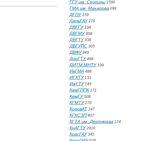
ГГУ им. Скорины
1590
ГМА им. Макарова
299
ДГПУ
159
ДальГАУ
279
ДВГГУ
134
ДВГМУ
408
ДВГТУ
936
ДВГУПС
305
ДВФУ
949
ДонГТУ
498
ДИТМ МНТУ
109
ИвГМА
488
ИГХТУ
131
ИжГТУ
145
КемГППК
171
КемГУ
508
КГМТУ
270
КировАТ
147
КГКСЭП
407
КГТА им. Дегтярева
174
КнАГТУ
2910
КрасГАУ
345
КрасГМУ
629