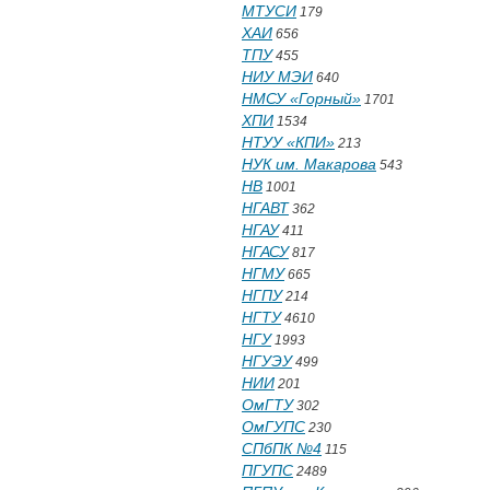
МТУСИ
179
ХАИ
656
ТПУ
455
НИУ МЭИ
640
НМСУ «Горный»
1701
ХПИ
1534
НТУУ «КПИ»
213
НУК им. Макарова
543
НВ
1001
НГАВТ
362
НГАУ
411
НГАСУ
817
НГМУ
665
НГПУ
214
НГТУ
4610
НГУ
1993
НГУЭУ
499
НИИ
201
ОмГТУ
302
ОмГУПС
230
СПбПК №4
115
ПГУПС
2489