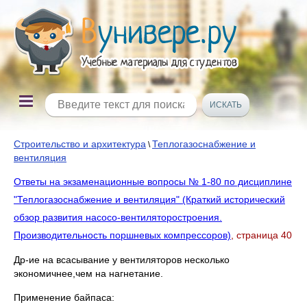
Строительство и архитектура
Теплогазоснабжение и
\
вентиляция
Ответы на экзаменационные вопросы № 1-80 по дисциплине
"Теплогазоснабжение и вентиляция" (Краткий исторический
обзор развития насосо-вентиляторостроения.
Производительность поршневых компрессоров)
, страница 40
Др-ие на всасывание у вентиляторов несколько
экономичнее,чем на нагнетание.
Применение байпаса: