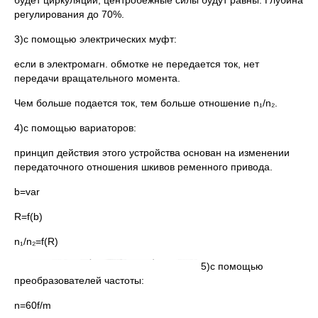
будет циркуляции, центробежные силы будут равны. Глубина
регулирования до 70%.
3)с помощью электрических муфт:
если в электромагн. обмотке не передается ток, нет
передачи вращательного момента.
Чем больше подается ток, тем больше отношение n₁/n₂.
4)с помощью вариаторов:
принцип действия этого устройства основан на изменении
передаточного отношения шкивов ременного привода.
b=var
R=f(b)
n₁/n₂=f(R)
5)с помощью
преобразователей частоты:
n=60f/m