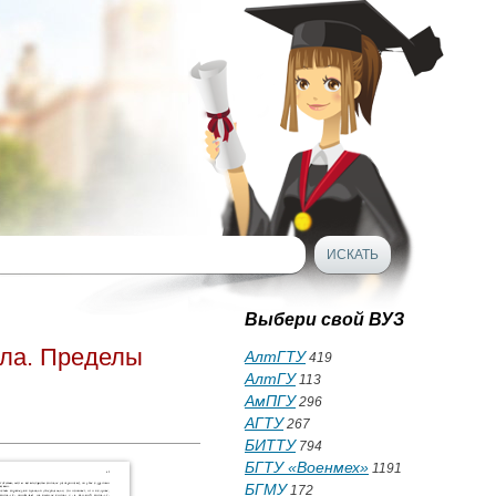
Выбери свой ВУЗ
ала. Пределы
АлтГТУ
419
АлтГУ
113
АмПГУ
296
АГТУ
267
БИТТУ
794
БГТУ «Военмех»
1191
БГМУ
172