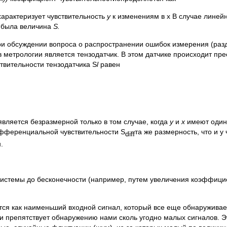
характеризует чувствительность
у
к изменениям в х В случае лине
и была величина
S.
и обсуждении вопроса о распространении ошибок измерения (разде
 метрологии является тензодатчик. В этом датчике происходит пр
вительности тензодатчика S
l
равен
является безразмерной только в том случае, когда
у
и
х
имеют один
дифференциальной чувствительности S
та же размерность, что и у
diff
.
системы до бесконечности (например, путем увеличения коэффицие
ся как наименьший входной сигнал, который все еще обнаруживае
и препятствует обнаружению нами сколь угодно малых сигналов. Эт