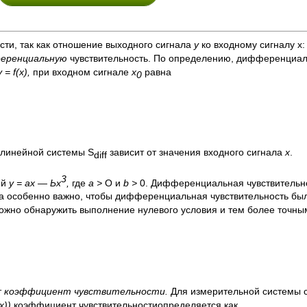
ости, так как отношение выходного сигнала
у
ко входному сигналу x:
еренциальную
чувствительность. По определению, дифференциал
у =
f(x),
при входном сигнале
х
равна
0
елинейной системы S
зависит от значения входного сигнала
х
.
diff
3
ей
у = ах —
Ьх
,
где
а >
О и
b >
0. Дифференциальная чувствительно
ра особенно важно, чтобы дифференциальная чувствительность бы
ожно обнаружить выполнение нулевого условия и тем более точны
т
коэффициент чувствительности.
Для измерительной системы 
(x))
коэффициент чувствительностиопределяется как