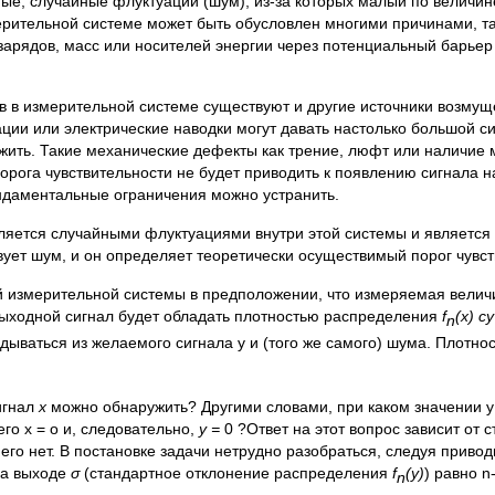
ые, случайные флуктуации (шум), из-за которых малый по величи
ерительной системе может быть обусловлен многими причинами, т
 зарядов, масс или носителей энергии через потенциальный барье
в измерительной системе существуют и другие источники возмуще
ии или электрические наводки могут давать настолько большой си
жить. Такие механические дефекты как трение, люфт или наличие 
порога чувствительности не будет приводить к появлению сигнала 
ндаментальные ограничения можно устранить.
яется случайными флуктуациями внутри этой системы и является
вует шум, и он определяет теоретически осуществимый порог чувст
й измерительной системы в предположении, что измеряемая вели
выходной сигнал будет обладать плотностью распределения
f
(x)
с
у
n
адываться из желаемого сигнала у и (того же самого) шума. Плотно
игнал
х
можно обнаружить? Другими словами, при каком значении 
го x = о и, следовательно,
у =
0 ?Ответ на этот вопрос зависит от 
 его нет. В постановке задачи нетрудно разобраться, следуя прив
а выходе
σ
(стандартное отклонение распределения
f
(y)
) равно n
n