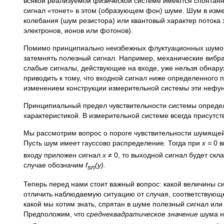
всякой реализуемой физической системе имеются спонтанн
сигнал «тонет» в этом (образующем фон) шуме. Шум в изм
колебания (шум резистора) или квантовый характер потока
электронов, ионов или фотонов).
Помимо принципиально неизбежных флуктуационных шумов 
затемнять полезный сигнал. Например, механические вибрац
слабые сигналы, действующие на входе, уже нельзя обнару
приводить к тому, что входной сигнал ниже определенного 
изменением конструкции измерительной системы эти нефу
Принципиальный предел чувствительности системы определ
характеристикой. В измерительной системе всегда присутст
Мы рассмотрим вопрос о пороге чувствительности шумяще
Пусть шум имеет гауссово распределение. Тогда при
х =
0 
входу приложен сигнал
х ≠
0, то выходной сигнал будет скл
случае обозначим
f
(y).
sn
Теперь перед нами стоит важный вопрос: какой величины с
отличить наблюдаемую ситуацию от случая, соответствующе
какой мы хотим знать, спрятан в шуме полезный сигнал или
Предположим, что
среднеквадратическое значение
шума н