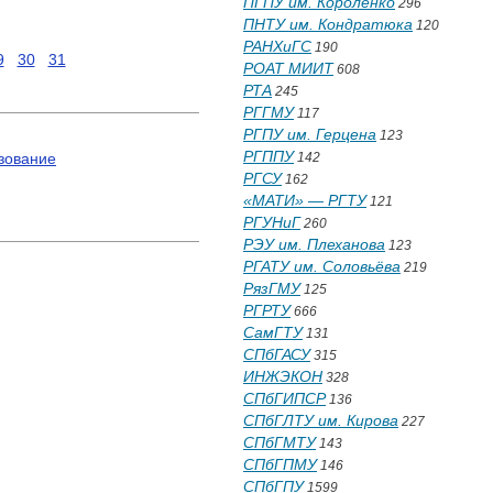
ПГПУ им. Короленко
296
ПНТУ им. Кондратюка
120
РАНХиГС
190
9
30
31
РОАТ МИИТ
608
РТА
245
РГГМУ
117
РГПУ им. Герцена
123
РГППУ
142
зование
РГСУ
162
«МАТИ» — РГТУ
121
РГУНиГ
260
РЭУ им. Плеханова
123
РГАТУ им. Соловьёва
219
РязГМУ
125
РГРТУ
666
СамГТУ
131
СПбГАСУ
315
ИНЖЭКОН
328
СПбГИПСР
136
СПбГЛТУ им. Кирова
227
СПбГМТУ
143
СПбГПМУ
146
СПбГПУ
1599