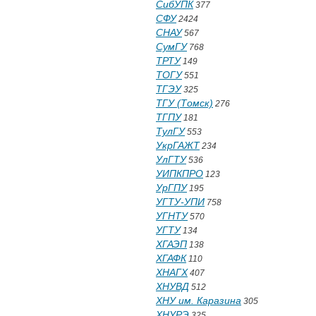
СибУПК
377
СФУ
2424
СНАУ
567
СумГУ
768
ТРТУ
149
ТОГУ
551
ТГЭУ
325
ТГУ (Томск)
276
ТГПУ
181
ТулГУ
553
УкрГАЖТ
234
УлГТУ
536
УИПКПРО
123
УрГПУ
195
УГТУ-УПИ
758
УГНТУ
570
УГТУ
134
ХГАЭП
138
ХГАФК
110
ХНАГХ
407
ХНУВД
512
ХНУ им. Каразина
305
ХНУРЭ
325