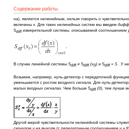
Содержание работы
на), является нелинейным, нельзя говорить о чувствительн
величины
х.
Для таких нелинейных систем мы введем
дифф
S
измерительной системы, описываемой соотношением
diff
В случае линейной системы S
≠ S
(x
)
и S
=
S
.
У н
diff
diff
0
diff
Возьмем, например, нуль-детектор с передаточной функци
уменьшается с ростом входного сигнала. Для нуль-детекто
малых входных сигналах. Чем больше S
(0),
тем лучше м
diff
Другой мерой чувствительности нелинейной системы служи
сигналом
у
на выходе (с передаточным соотношением
у =
f