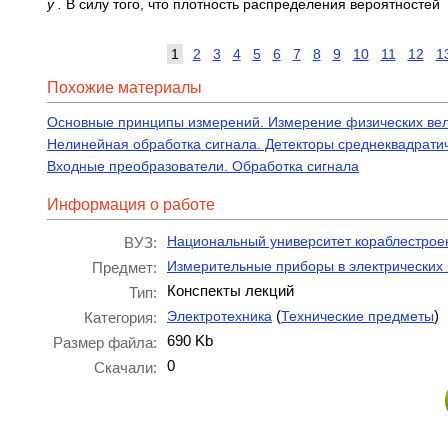
у .
В силу того, что плотность распределения вероятностей
1
2
3
4
5
6
7
8
9
10
11
12
1
Похожие материалы
Основные принципы измерений. Измерение физических ве
Нелинейная обработка сигнала. Детекторы среднеквадрати
Входные преобразователи. Обработка сигнала
Информация о работе
Национальный университет кораблестрое
ВУЗ:
Измерительные приборы в электрических
Предмет:
Конспекты лекций
Тип:
(
)
Электротехника
Технические предметы
Категория:
690 Kb
Размер файла:
0
Скачали: