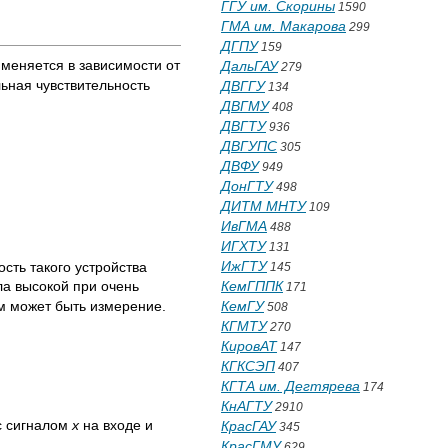
ГГУ им. Скорины
1590
ГМА им. Макарова
299
ДГПУ
159
 меняется в зависимости от
ДальГАУ
279
ьная чувствительность
ДВГГУ
134
ДВГМУ
408
ДВГТУ
936
ДВГУПС
305
ДВФУ
949
ДонГТУ
498
ДИТМ МНТУ
109
ИвГМА
488
ИГХТУ
131
ИжГТУ
сть такого устройства
145
КемГППК
ла высокой при очень
171
КемГУ
м может быть измерение.
508
КГМТУ
270
КировАТ
147
КГКСЭП
407
КГТА им. Дегтярева
174
КнАГТУ
2910
с сигналом
х
на входе и
КрасГАУ
345
КрасГМУ
629