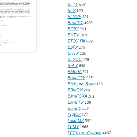
БГТУ
603
БГУ
155
БГУИР
391
БелГУТ
4908
БГЭУ
963
БНТУ
1070
БТЭУ ПК
689
БрГУ
179
ВНТУ
120
ВГУЭС
426
ВлГУ
645
ВМедА
611
ВолгГТУ
235
ВНУ им. Даля
166
ВЗФЭИ
245
ВятГСХА
101
ВятГГУ
139
ВятГУ
559
ГГДСК
171
ГомГМК
501
ГГМУ
1966
ГГТУ им. Сухого
4467