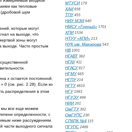
не измеряемый входной
МТУСИ
179
акими как тепловые
ХАИ
656
р (дробовой шум
ТПУ
455
НИУ МЭИ
640
НМСУ «Горный»
1701
ний, которые могут
ХПИ
1534
гнал на выходе, что
НТУУ «КПИ»
213
мертвой зоны могут
НУК им. Макарова
543
на выходе. Часто простым
НВ
1001
НГАВТ
362
НГАУ
 существенной
411
НГАСУ
вительности.
817
НГМУ
665
чина
х
остается постоянной.
НГПУ
214
 = 0
(см. рис. 2.28). Если ко
НГТУ
4610
сть распределения в этом
НГУ
1993
НГУЭУ
499
НИИ
201
y мы все еще можем
ОмГТУ
302
степени определенности, с
ОмГУПС
230
одимым ниже рассуждениям.
СПбПК №4
115
-й части выходного сигнала
ПГУПС
2489