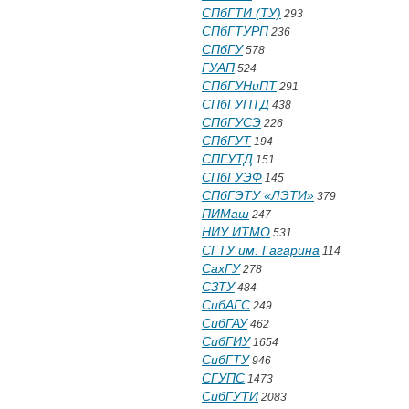
СПбГТИ (ТУ)
293
СПбГТУРП
236
СПбГУ
578
ГУАП
524
СПбГУНиПТ
291
СПбГУПТД
438
СПбГУСЭ
226
СПбГУТ
194
СПГУТД
151
СПбГУЭФ
145
СПбГЭТУ «ЛЭТИ»
379
ПИМаш
247
НИУ ИТМО
531
СГТУ им. Гагарина
114
СахГУ
278
СЗТУ
484
СибАГС
249
СибГАУ
462
СибГИУ
1654
СибГТУ
946
СГУПС
1473
СибГУТИ
2083