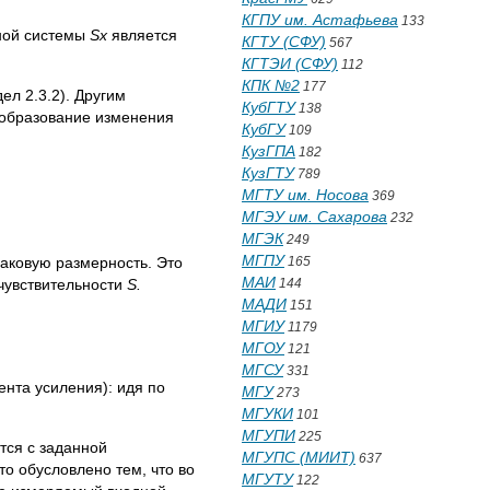
КГПУ им. Астафьева
133
йной системы
Sx
является
КГТУ (СФУ)
567
КГТЭИ (СФУ)
112
КПК №2
177
л 2.3.2). Другим
КубГТУ
138
еобразование изменения
КубГУ
109
КузГПА
182
КузГТУ
789
МГТУ им. Носова
369
МГЭУ им. Сахарова
232
МГЭК
249
МГПУ
165
аковую размерность. Это
МАИ
144
 чувствительности
S.
МАДИ
151
МГИУ
1179
МГОУ
121
МГСУ
331
нта усиления): идя по
МГУ
273
МГУКИ
101
МГУПИ
225
тся с заданной
МГУПС (МИИТ)
637
о обусловлено тем, что во
МГУТУ
122