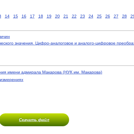
3
14
15
16
17
18
19
20
21
22
23
24
25
26
27
28
2
личин
ческого значения. Цифро-аналоговое и аналого-цифровое преобра
ния имени адмирала Макарова (НУК им. Макарова)
 измерениях
Скачать файл