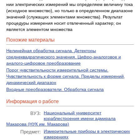
нии электрических измерений мы определяем величину тока
(исходное мно­жество), но только в определенном диапазоне
значений (служащих элемен­тами множества). Результат
процедуры измерения носит отвлеченный харак­тер; он
является элементом множества
Похожие материалы
Нелинейная обработка сигнала. Детекторы
среднеквадратического значения. Цифро-аналоговое и
аналого-цифровое преобразование
Порог чувствительности измерительной системы.
Чувствительность к форме сигнала. Пределы измерений,
динамический диапазон
Входные преобразователи. Обработка сигнала
Информация о работе
Национальный университет
ВУЗ:
кораблестроения имени адмирала
Макарова (НУК им. Макарова)
Измерительные приборы в электрических
Предмет:
измерениях