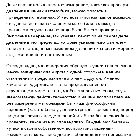
Даже сравнительно простое измерение, такое как проверка
давления в шинах автомобиля, можно описать в
приведенных терминах. У нас есть ги­потеза: мы опасаемся,
что давление в шинах слишком мало (или велико); в
противном случае нам не надо было бы его проверять.
Выполнив измерение, мы узнаем, лежит ли на самом деле
давление в тех пределах, которые указа­ны изготовителем.
Если это не так, то мы изменяем давление и снова изме­ряем
его, пока оно не станет нужным.
Отсюда видно, что измерения образуют существенное звено
между эм­пирическим миром с одной стороны и нашим
отвлеченным представле­нием о нем с другой. Именно
измерения удерживают наше представление об
окружающем мире от того, чтобы становиться сном, служа
звеном между действительностью и нашим восприятием ее.
Без измерений мы обладали бы лишь философским
видением (как это было у древних гре­ков). Кроме того, перед
лицом различных представлений мы были бы не способны
проверить, какое из них справедливо. Каждый мог бы замк­
нуться в своем собственном восприятии, лишенный
возможности когда-либо достичь общепринятого понимания,