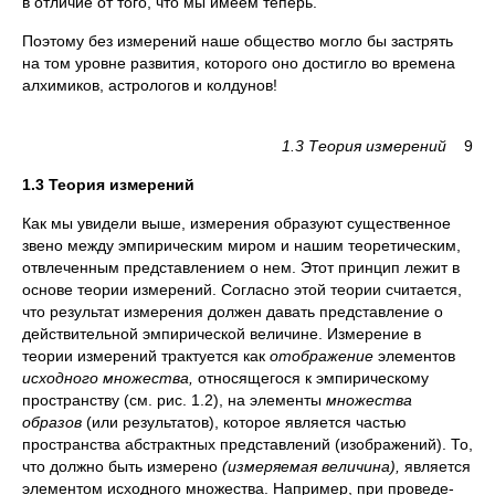
в отличие от того, что мы име­ем теперь.
Поэтому без измерений наше общество могло бы застрять
на том уровне развития, которого оно достигло во времена
алхимиков, аст­рологов и колдунов!
1.3 Теория измерений
9
1.3 Теория измерений
Как мы увидели выше, измерения образуют существенное
звено между эм­пирическим миром и нашим теоретическим,
отвлеченным представлением о нем. Этот принцип лежит в
основе теории измерений. Согласно этой тео­рии считается,
что результат измерения должен давать представление о
дей­ствительной эмпирической величине. Измерение в
теории измерений трак­туется как
отображение
элементов
исходного множества,
относящегося к эмпирическому
пространству (см. рис. 1.2), на элементы
множества
образов
(или результатов), которое является частью
пространства абстрактных пред­ставлений (изображений). То,
что должно быть измерено
(измеряемая вели­чина),
является
элементом исходного множества. Например, при проведе­