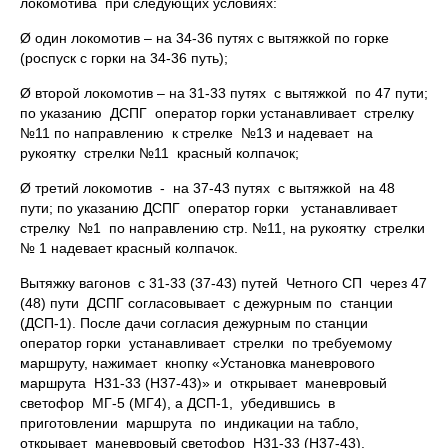
локомотива при следующих условиях:
Ø один локомотив – на 34-36 путях с вытяжкой по горке
(роспуск с горки на 34-36 путь);
Ø второй локомотив – на 31-33 путях с вытяжкой по 47 пути;
по указанию ДСПГ оператор горки устанавливает стрелку
№11 по направлению к стрелке №13 и надевает на
рукоятку стрелки №11 красный колпачок;
Ø третий локомотив - на 37-43 путях с вытяжкой на 48
пути; по указанию ДСПГ оператор горки устанавливает
стрелку №1 по направлению стр. №11, на рукоятку стрелки
№ 1 надевает красный колпачок.
Вытяжку вагонов с 31-33 (37-43) путей Четного СП через 47
(48) пути ДСПГ согласовывает с дежурным по станции
(ДСП-1). После дачи согласия дежурным по станции
оператор горки устанавливает стрелки по требуемому
маршруту, нажимает кнопку «Установка маневрового
маршрута Н31-33 (Н37-43)» и открывает маневровый
светофор МГ-5 (МГ4), а ДСП-1, убедившись в
приготовлении маршрута по индикации на табло,
открывает маневровый светофор Н31-33 (Н37-43).