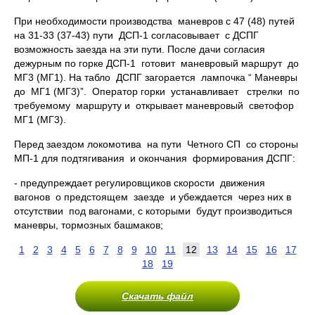
При необходимости производства маневров с 47 (48) путей
на 31-33 (37-43) пути ДСП-1 согласовывает с ДСПГ
возможность заезда на эти пути. После дачи согласия
дежурным по горке ДСП-1 готовит маневровый маршрут до
МГ3 (МГ1). На табло ДСПГ загорается лампочка “ Маневры
до МГ1 (МГ3)”. Оператор горки устанавливает стрелки по
требуемому маршруту и открывает маневровый светофор
МГ1 (МГ3).
Перед заездом локомотива на пути Четного СП со стороны
МП-1 для подтягивания и окончания формирования ДСПГ:
- предупреждает регулировщиков скорости движения
вагонов о предстоящем заезде и убеждается через них в
отсутствии под вагонами, с которыми будут производиться
маневры, тормозных башмаков;
1
2
3
4
5
6
7
8
9
10
11
12
13
14
15
16
17
18
19
Скачать файл