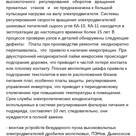
высокоточного регулирования оборотов вращения
прокатных станов и не предназначена к большой
пульсации нагрузки на валу электродвигателя. Системы
регулирования скорости вращения электродвигателей
шнековых питателей сырого угля КА-10, КА-11 находится в
эксплуатации до настоящего времени более 15 лет. В
процессе проверки узлов и деталей обнаружены следующие
дефекты: Платы при производстве ремонтов неоднократно
перепаивались, что привело к наличию микротрещин. При
двухсторонней неоднократной пайке микросхем происходит
подгорание дорожек, что приводит к частой потере контакта
или плохому контакту. Плохая вентиляция шкафа привела к
подгоранию текстолитов в месте расположения блоков
питания плат, особенно платы защиты, регулирования,
управления инвертора, что приводит к периодическому
отключению при повышению температуры в помещении.
Срок службы электролитических конденсаторов,
используемых в системе регулирования фильтрах питания и
подзаряда, составляет 10 лет, следовательно, они
нуждаются в полной замене.
- монтаж устройств безударного пуска высоковольтных
электродвигателей дробилок молотковых, ПЭНов, Дымососов