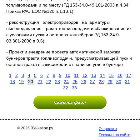
топливоподачи и по месту (РД 153-34.0-49.101-2003 п.4.34;
Приказ РАО ЕЭС №120 п.1.13.1)
- реконструкция электроприводов на арматуры
пылеподавления тракта топливоподачи и сблокирование их
с условиями пуска и останова конвейеров РД 153-34.0-
03.301-2000 п 9.6).
- Проект и внедрение проекта автоматической загрузки
бункеров тракта топливоподачи, предусматривающей пуск и
останов тракта в зависимости от наличия угля в бункере.
1
2
3
4
5
6
7
8
9
10
11
12
13
14
15
16
17
18
19
20
21
22
23
24
25
26
27
28
29
30
31
32
33
Скачать файл
© 2026 ВУнивере.ру
О проекте
Реклама на сайте