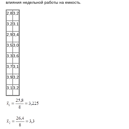
влияния недельной работы на емкость.
2,8
3,2
3,2
3,1
2,9
3,4
3,5
3,0
3,3
3,6
3,7
3,1
3,9
3,2
3,1
3,2