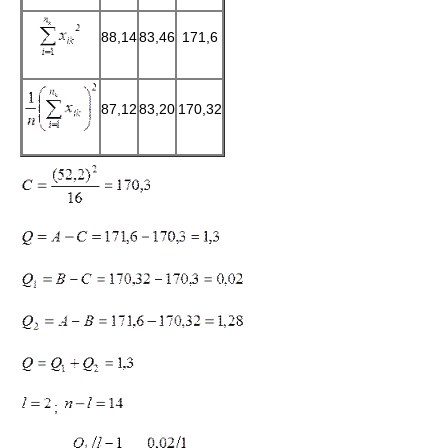
88,14
83,46
171,6
87,12
83,20
170,32
;