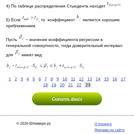
4) По таблице распределения Стьюдента находят
5) Если
, то коэффициент
является хорошим
приближением.
Пусть
− значение коэффициента регрессии в
генеральной совокупности, тогда доверительный интервал
для
имеет вид:
1
2
3
4
5
6
7
8
9
10
11
12
13
14
15
16
17
18
19
20
21
22
23
Скачать файл
© 2026 ВУнивере.ру
О проекте
Реклама на сайте