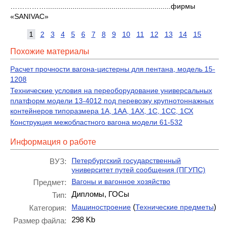
…………….............................................................фирмы
«SANIVAC»
1
2
3
4
5
6
7
8
9
10
11
12
13
14
15
Похожие материалы
Расчет прочности вагона-цистерны для пентана, модель 15-
1208
Технические условия на переоборудование универсальных
платформ модели 13-4012 под перевозку крупнотоннажных
контейнеров типоразмера 1А, 1АА, 1АХ, 1С, 1СС, 1СХ
Конструкция межобластного вагона модели 61-532
Информация о работе
Петербургский государственный
ВУЗ:
университет путей сообщения (ПГУПС)
Вагоны и вагонное хозяйство
Предмет:
Дипломы, ГОСы
Тип:
(
)
Машиностроение
Технические предметы
Категория:
298 Kb
Размер файла: