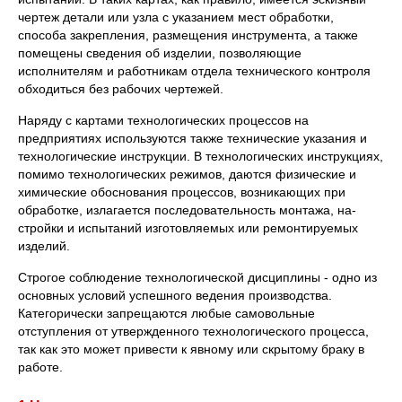
чертеж детали или узла с указанием мест обработки,
способа зак­репления, размещения инструмента, а также
помещены сведения об изделии, позволяющие
исполнителям и работникам отдела техниче­ского контроля
обходиться без рабочих чертежей.
Наряду с картами технологических процессов на
предприятиях используются также технические указания и
технологические инструк­ции. В технологических инструкциях,
помимо технологических режи­мов, даются физические и
химические обоснования процессов, возни­кающих при
обработке, излагается последовательность монтажа, на­
стройки и испытаний изготовляемых или ремонтируемых
изделий.
Строгое соблюдение технологической дисциплины - одно из
основ­ных условий успешного ведения производства.
Категорически запре­щаются любые самовольные
отступления от утвержденного техноло­гического процесса,
так как это может привести к явному или скры­тому браку в
работе.