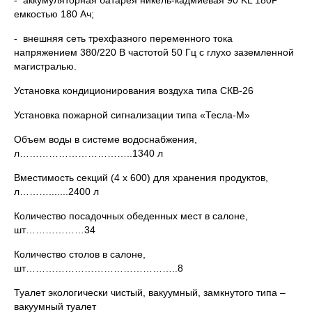
- аккумуляторная батарея никель-кадмиевая 90 KL 180Р
емкостью 180 Ач;
- внешняя сеть трехфазного переменного тока
напряжением 380/220 В частотой 50 Гц с глухо заземленной
магистралью.
Установка кондиционирования воздуха типа СКВ-26
Установка пожарной сигнализации типа «Тесла-М»
Объем воды в системе водоснабжения,
л……………………………..1340 л
Вместимость секций (4 х 600) для хранения продуктов,
л……….......2400 л
Количество посадочных обеденных мест в салоне,
шт………………34
Количество столов в салоне,
шт………………………………………..8
Туалет экологически чистый, вакуумный, замкнутого типа –
вакуумный туалет