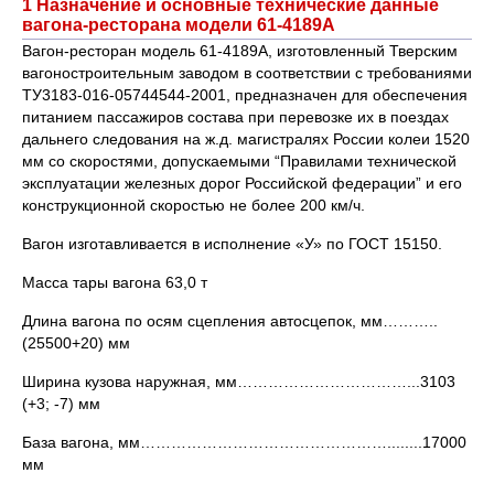
1 Назначение и основные технические данные
вагона-ресторана модели 61-4189А
Вагон-ресторан модель 61-4189А, изготовленный Тверским
вагоностроительным заводом в соответствии с требованиями
ТУ3183-016-05744544-2001, предназначен для обеспечения
питанием пассажиров состава при перевозке их в поездах
дальнего следования на ж.д. магистралях России колеи 1520
мм со скоростями, допускаемыми “Правилами технической
эксплуатации железных дорог Российской федерации” и его
конструкционной скоростью не более 200 км/ч.
Вагон изготавливается в исполнение «У» по ГОСТ 15150.
Масса тары вагона 63,0 т
Длина вагона по осям сцепления автосцепок, мм………..
(25500+20) мм
Ширина кузова наружная, мм……………………………...3103
(+3; -7) мм
База вагона, мм…………………………………………........17000
мм