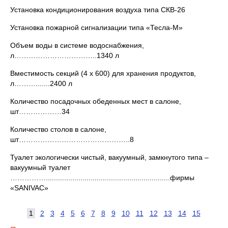
Установка кондиционирования воздуха типа СКВ-26
Установка пожарной сигнализации типа «Тесла-М»
Объем воды в системе водоснабжения,
л……………………………..1340 л
Вместимость секций (4 х 600) для хранения продуктов,
л……….......2400 л
Количество посадочных обеденных мест в салоне,
шт………………34
Количество столов в салоне,
шт………………………………………..8
Туалет экологически чистый, вакуумный, замкнутого типа –
вакуумный туалет
…………….............................................................фирмы
«SANIVAC»
1
2
3
4
5
6
7
8
9
10
11
12
13
14
15