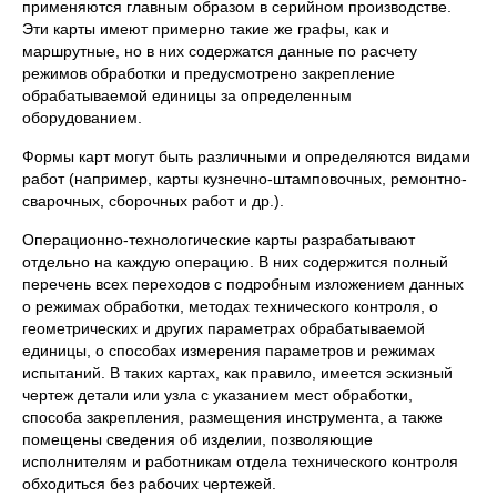
приме­няются главным образом в серийном производстве.
Эти карты имеют примерно такие же графы, как и
маршрутные, но в них содержатся данные по расчету
режимов обработки и предусмотрено закрепление
обрабатываемой единицы за определенным
оборудованием.
Формы карт могут быть различными и определяются видами
работ (например, карты кузнечно-штамповочных, ремонтно-
сварочных, сбо­рочных работ и др.).
Операционно-технологические карты разра­батывают
отдельно на каждую операцию. В них содержится полный
перечень всех переходов с подробным изложением данных
о режимах обработки, методах технического контроля, о
геометрических и других параметрах обрабатываемой
единицы, о способах измерения парамет­ров и режимах
испытаний. В таких картах, как правило, имеется эскиз­ный
чертеж детали или узла с указанием мест обработки,
способа зак­репления, размещения инструмента, а также
помещены сведения об изделии, позволяющие
исполнителям и работникам отдела техниче­ского контроля
обходиться без рабочих чертежей.