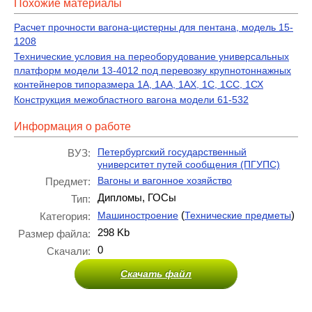
Похожие материалы
Расчет прочности вагона-цистерны для пентана, модель 15-
1208
Технические условия на переоборудование универсальных
платформ модели 13-4012 под перевозку крупнотоннажных
контейнеров типоразмера 1А, 1АА, 1АХ, 1С, 1СС, 1СХ
Конструкция межобластного вагона модели 61-532
Информация о работе
Петербургский государственный
ВУЗ:
университет путей сообщения (ПГУПС)
Вагоны и вагонное хозяйство
Предмет:
Дипломы, ГОСы
Тип:
(
)
Машиностроение
Технические предметы
Категория:
298 Kb
Размер файла:
0
Скачали:
Скачать файл