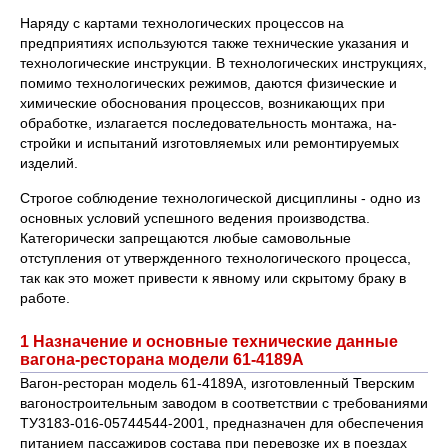
Наряду с картами технологических процессов на
предприятиях используются также технические указания и
технологические инструк­ции. В технологических инструкциях,
помимо технологических режи­мов, даются физические и
химические обоснования процессов, возни­кающих при
обработке, излагается последовательность монтажа, на­
стройки и испытаний изготовляемых или ремонтируемых
изделий.
Строгое соблюдение технологической дисциплины - одно из
основ­ных условий успешного ведения производства.
Категорически запре­щаются любые самовольные
отступления от утвержденного техноло­гического процесса,
так как это может привести к явному или скры­тому браку в
работе.
1 Назначение и основные технические данные
вагона-ресторана модели 61-4189А
Вагон-ресторан модель 61-4189А, изготовленный Тверским
вагоностроительным заводом в соответствии с требованиями
ТУ3183-016-05744544-2001, предназначен для обеспечения
питанием пассажиров состава при перевозке их в поездах