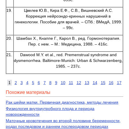
19.
Цвелев Ю.В., Кира Е.Ф., С.В., Вишневский А.С.
Коррекция нейроэндо-кринных нарушений в
гинекологии. Пособие для врачей. – СПб.: ВМедА, 1999.
– 99с.
20.
Шамбах Х., Кнаппе Г., Карол В., ред. Гормонотерапия.
Пер. с нем. – М.: Медицина, 1988. – 416с.
21.
Dawood M.Y. et al., red. Premenstrual syndrome and
dysmenorrhea. Baltimore-Munich: Urban & Schwarzenberg,
1985. – 237c.
1
2
3
4
5
6
7
8
9
10
11
12
13
14
15
16
17
Похожие материалы
Рак шейки матки. Первичная диагностика, методы лечения
Физиология внутриутробного плода и периода
новорожденности
Маточные кровотечения во второй половине беременности,
родах последовом и раннем послеродовом периодах