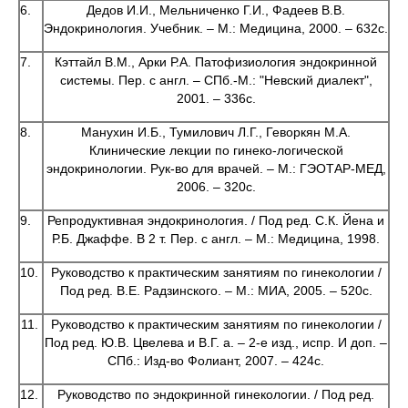
6.
Дедов И.И., Мельниченко Г.И., Фадеев В.В.
Эндокринология. Учебник. – М.: Медицина, 2000. – 632с.
7.
Кэттайл В.М., Арки Р.А. Патофизиология эндокринной
системы. Пер. с англ. – СПб.-М.: "Невский диалект",
2001. – 336с.
8.
Манухин И.Б., Тумилович Л.Г., Геворкян М.А.
Клинические лекции по гинеко-логической
эндокринологии. Рук-во для врачей. – М.: ГЭОТАР-МЕД,
2006. – 320с.
9.
Репродуктивная эндокринология. / Под ред. С.К. Йена и
Р.Б. Джаффе. В 2 т. Пер. с англ. – М.: Медицина, 1998.
10.
Руководство к практическим занятиям по гинекологии /
Под ред. В.Е. Радзинского. – М.: МИА, 2005. – 520с.
11.
Руководство к практическим занятиям по гинекологии /
Под ред. Ю.В. Цвелева и В.Г. а. – 2-е изд., испр. И доп. –
СПб.: Изд-во Фолиант, 2007. – 424с.
12.
Руководство по эндокринной гинекологии. / Под ред.