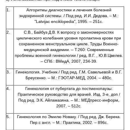
1.
Алгоритмы диагностики и лечения болезней
эндокринной системы. / Под ред. И.И. Дедова. – М.:
"Latvijac enciklopedia", 1995. – 251с.
2.
С.В., Байбуз Д.В. К вопросу о закономерностях
циклического колебания уровня пролактина крови при
сохраненном менструальном цикле. Труды Военно-
медицинской академии. – Т.260: Современные
проблемы военной гинекологии / ред. В.Г. , Ю.В.Цвелев.
– СПб.: ВМедА, 2007, 234-39.
3.
Гинекология. Учебник / Под ред. Г.М. Савельевой и В.Г.
Бреусенко. – М.: ГЭОТАР-МЕД, 2004. – 480с.
4.
Гинекология от пубертата до постменопаузы:
Практическое руководство для врачей. Изд. 3-е, доп /
Под ред. Э.К. Айламазяна. – М.: МЕДпресс-информ,
2007. – 512с.
5.
Гинекология по Эмилю Новаку. / Под ред. Дж. Берека.
Пер.с англ. – М.: Практика, 2002. – 896с.