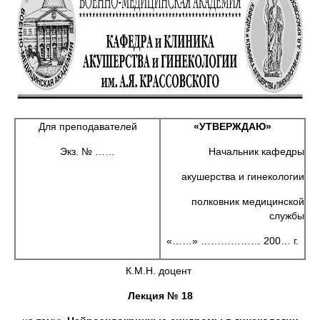
Для преподавателей
«УТВЕРЖДАЮ»
Экз. № ……
Начальник кафедры
акушерства и гинекологии
полковник медицинской
службы
«……» ……………… 200… г.
К.М.Н. доцент
Лекция
№ 18