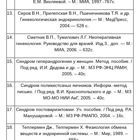
Е.М. Вихляевой. – М.: МИА, 1997.-767с.
13.
Серов В.Н., Прилепская В.Н., Пшеничникова Т.Я. и др.
Гинекологическая эндокринология.— М.: МедПресс,
2004.— 528 с.
14.
Сметник В.П., Тумилович Л.Г. Неоперативная
гинекология: Руководство для врачей. Изд.3., доп. — М.:
МИА, 2006. – 632с.
15.
Синдром гиперандрогении у женщин. Метод. пособие. /
Под ред. И.И. Дедова и др. – М.: МЗ РФ-ЭНЦ РАМН,
2005. – 40с.
16.
Синдром поликистозных яичников. Информ.-метод.
письмо. / Под ред. В.И. Краснопольского и др. – М.: МЗ
МО-МО НИИ АиГ, 2005. – 40с.
17.
Синдром постовариэктомии. Уч. пособие. / Под ред. Р.А.
Манушаровой. – М.: МЗ РФ-РМАПО, 2004. – 16с.
18.
Теппермен Дж., Теппермен Х. Физиология обмена
веществ и эндокринной системы. – М.: Мир, 1989. –
655с.