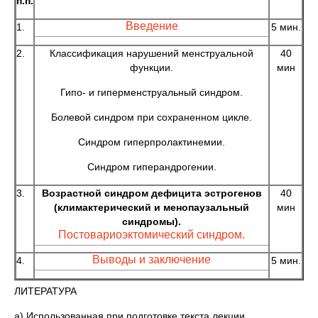
п.п.
Введение
1.
5 мин.
2.
Классификация нарушений менструальной
40
функции.
мин
Гипо- и гиперменструальный синдром.
Болевой синдром при сохраненном цикле.
Синдром гиперпролактинемии.
Синдром гиперандрогении.
3.
Возрастной синдром дефицита эстрогенов
40
(климактерический и менопаузальный
мин
синдромы).
Постовариоэктомический синдром.
Выводы и заключение
4.
5 мин.
ЛИТЕРАТУРА
а) Использованная при подготовке текста лекции