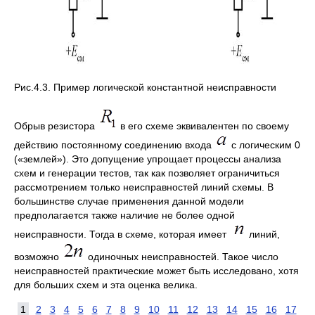
Рис.4.3. Пример логической константной неисправности
Обрыв резистора
в его схеме эквивалентен по своему
действию постоянному соединению входа
с логическим 0
(«землей»). Это допущение упрощает процессы анализа
схем и генерации тестов, так как позволяет ограничиться
рассмотрением только неисправностей линий схемы. В
большинстве случае применения данной модели
предполагается также наличие не более одной
неисправности. Тогда в схеме, которая имеет
линий,
возможно
одиночных неисправностей. Такое число
неисправностей практические может быть исследовано, хотя
для больших схем и эта оценка велика.
1
2
3
4
5
6
7
8
9
10
11
12
13
14
15
16
17