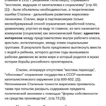
отменен в 1932 г. решением Политбюро), служившего
"мостиком, ведущим от капитализма к социализму" (стр.44;
[1]) - были объявлены необходимостью, а теоретические
ошибки Сталина - дальнейшим развитием марксизма-
ленинизма. Сталин, видя в партмаксимуме только
мелкобуржуазный способ ограничения заработной платы,
уравниловку, упустил из виду то главное, из чего начинается
коммунизм (социализм) как экономический базис:
единство
интересов
между представителями внутри рабочего класса,
крестьян, интеллигенции, между этими социальными
группами. В результате было предложено выплеснуть вместе
с водой и ребенка, которого долгие годы вынашивало
рабочее движение во всем мире и который родился в муках
истории борьбы российского пролетариата.
Сталин, игнорируя отсутствие "мостика перехода",
"обосновал" сохранение государства в СССР наличием
капиталистического окружения (стр.600-602; [2]).
Непонимание Сталиным тонкости марксизма проявилось
также при попытке раскрыть содержание предмета
политической экономии с помощью "формы собственности
на средства производства", (стр.73,[3]).