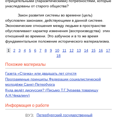
отрицательными (паразитическими) потребностями, которые
унаследованы от старого общества?
Закон развития системы во времени (цель)
обусловлен законами, действующими в данной системе.
Экономические отношения между людьми в пространстве
обусловливают характер изменения (воспроизводства) этих
отношений во времени. Это азбучное и в то же время
фундаментальное положение исторического материализма.
1
2
3
4
5
6
7
8
9
10
11
12
13
14
15
16
17
18
Похожие материалы
Газета «Стачка» или двадцать лет спустя
Программные принципы Федерации социалистической
молодёжи Санкт-Петербурга
Куда ведёт дискуссия? (Письмо Т.Г.Зураева товарищу
А.Н.Чекалину)
Информация о работе
Петербургский государственный
ВУЗ: