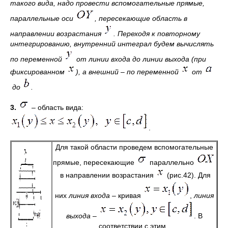
такого вида, надо провести вспомогательные прямые,
параллельные оси
, пересекающие область в
направлении возрастания
. Переходя к повторному
интегрированию, внутренний интеграл будем вычислять
по переменной
от линии входа до линии выхода (при
фиксированном
), а внешний – по переменной
от
до
.
3.
– область вида:
.
Для такой области проведем вспомогательные
прямые, пересекающие
параллельно
в направлении возрастания
(рис.42). Для
них
линия входа
– кривая
,
линия
выхода
–
. В
соответствии с этим