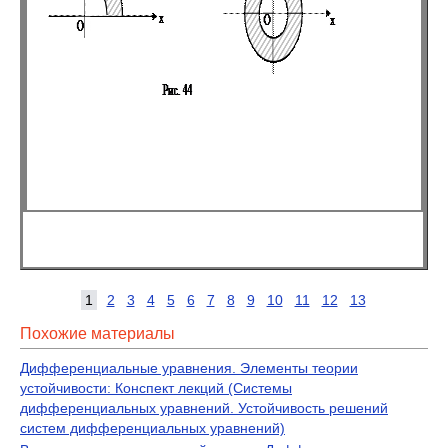
1
2
3
4
5
6
7
8
9
10
11
12
13
Похожие материалы
Дифференциальные уравнения. Элементы теории
устойчивости: Конспект лекций (Системы
дифференциальных уравнений. Устойчивость решений
систем дифференциальных уравнений)