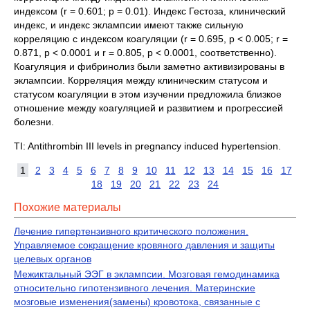
индексом (r = 0.601; p = 0.01). Индекс Гестоза, клинический
индекс, и индекс эклампсии имеют также сильную
корреляцию с индексом коагуляции (r = 0.695, p < 0.005; r =
0.871, p < 0.0001 и r = 0.805, p < 0.0001, соответственно).
Коагуляция и фибринолиз были заметно активизированы в
эклампсии. Корреляция между клиническим статусом и
статусом коагуляции в этом изучении предложила близкое
отношение между коагуляцией и развитием и прогрессией
болезни.
TI: Antithrombin III levels in pregnancy induced hypertension.
1
2
3
4
5
6
7
8
9
10
11
12
13
14
15
16
17
18
19
20
21
22
23
24
Похожие материалы
Лечение гипертензивного критического положения.
Управляемое сокращение кровяного давления и защиты
целевых органов
Межиктальный ЭЭГ в эклампсии. Мозговая гемодинамика
относительно гипотензивного лечения. Материнские
мозговые изменения(замены) кровотока, связанные с