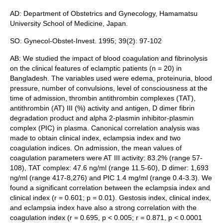
AD: Department of Obstetrics and Gynecology, Hamamatsu
University School of Medicine, Japan.
SO: Gynecol-Obstet-Invest. 1995; 39(2): 97-102
AB: We studied the impact of blood coagulation and fibrinolysis
on the clinical features of eclamptic patients (n = 20) in
Bangladesh. The variables used were edema, proteinuria, blood
pressure, number of convulsions, level of consciousness at the
time of admission, thrombin antithrombin complexes (TAT),
antithrombin (AT) III (%) activity and antigen, D dimer fibrin
degradation product and alpha 2-plasmin inhibitor-plasmin
complex (PIC) in plasma. Canonical correlation analysis was
made to obtain clinical index, eclampsia index and two
coagulation indices. On admission, the mean values of
coagulation parameters were AT III activity: 83.2% (range 57-
108), TAT complex: 47.6 ng/ml (range 11.5-60), D dimer: 1,693
ng/ml (range 417-8,276) and PIC 1.4 mg/ml (range 0.4-3.3). We
found a significant correlation between the eclampsia index and
clinical index (r = 0.601; p = 0.01). Gestosis index, clinical index,
and eclampsia index have also a strong correlation with the
coagulation index (r = 0.695, p < 0.005; r = 0.871, p < 0.0001