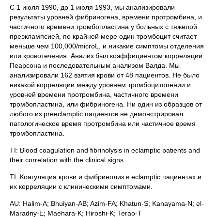
С 1 июля 1990, до 1 июля 1993, мы анализировали
результаты уровней фибриногена, времени протромбина, и
частичного времени тромбопластина у больных с тяжелой
преэклампсией, по крайней мере один тромбоцит считает
меньше чем 100,000/microL, и никакие симптомы отделения
или кровотечения. Анализ был коэффициентом корреляции
Пеарсона и последовательным анализом Валда. Мы
анализировали 162 взятия крови от 48 пациентов. Не было
никакой корреляции между уровнем тромбоцитопении и
уровней времени протромбина, частичного времени
тромбопластина, или фибриногена. Ни один из образцов от
любого из preeclamptic пациентов не демонстрировал
патологическое время протромбина или частичное время
тромбопластина.
TI: Blood coagulation and fibrinolysis in eclamptic patients and
their correlation with the clinical signs.
TI: Коагуляция крови и фибринолиз в eclamptic пациентах и
их корреляции с клиническими симптомами.
AU: Halim-A; Bhuiyan-AB; Azim-FA; Khatun-S; Kanayama-N; el-
Maradny-E; Maehara-K; Hiroshi-K; Terao-T