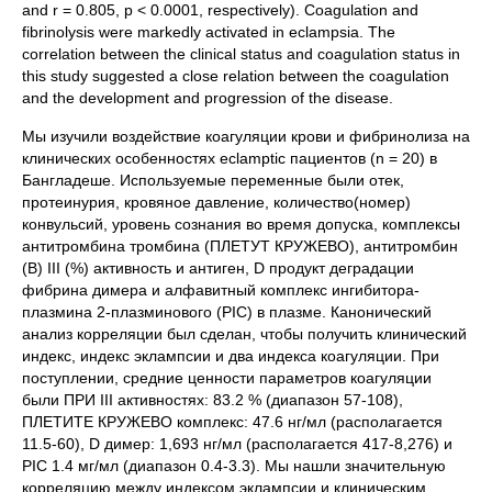
and r = 0.805, p < 0.0001, respectively). Coagulation and
fibrinolysis were markedly activated in eclampsia. The
correlation between the clinical status and coagulation status in
this study suggested a close relation between the coagulation
and the development and progression of the disease.
Мы изучили воздействие коагуляции крови и фибринолиза на
клинических особенностях eclamptic пациентов (n = 20) в
Бангладеше. Используемые переменные были отек,
протеинурия, кровяное давление, количество(номер)
конвульсий, уровень сознания во время допуска, комплексы
антитромбина тромбина (ПЛЕТУТ КРУЖЕВО), антитромбин
(В) III (%) активность и антиген, D продукт деградации
фибрина димера и алфавитный комплекс ингибитора-
плазмина 2-плазминового (PIC) в плазме. Канонический
анализ корреляции был сделан, чтобы получить клинический
индекс, индекс эклампсии и два индекса коагуляции. При
поступлении, средние ценности параметров коагуляции
были ПРИ III активностях: 83.2 % (диапазон 57-108),
ПЛЕТИТЕ КРУЖЕВО комплекс: 47.6 нг/мл (располагается
11.5-60), D димер: 1,693 нг/мл (располагается 417-8,276) и
PIC 1.4 мг/мл (диапазон 0.4-3.3). Мы нашли значительную
корреляцию между индексом эклампсии и клиническим