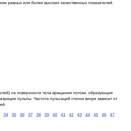
ии равных или более высоких качественных показателей.
:
ифлей) на поверхности тела вращения потоки, образующие
аэрации пульпы. Частота пульсаций стенок вихря зависит от
ей.
34
35
36
37
38
39
40
41
42
43
44
45
46
47