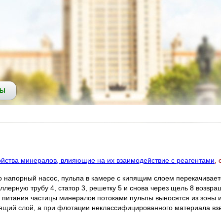
СЫ
йства минералов, влияющие на их взаимодействие с реагентами
,
о напорный насос, пульпа в камере с кипящим слоем перекачивает
ллерную трубу 4, статор 3, решетку 5 и снова через щель 8 возвра
питания частицы минералов потоками пульпы выносятся из зоны и
пящий слой, а при флотации неклассифицированного материала