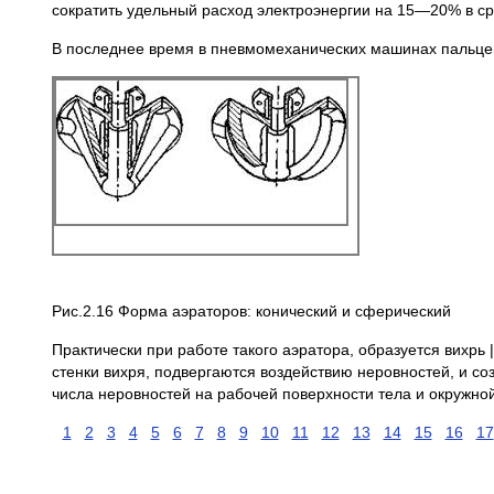
сократить удельный расход электроэнергии на 15—20% в с
В последнее время в пневмомеханических машинах пальцев
Рис.2.16 Форма аэраторов: конический и сферический
Практически при работе такого аэратора, образуется вихр
стенки вихря, подвергаются воздействию неровностей, и со
числа неровностей на рабочей поверхности тела и окружно
1
2
3
4
5
6
7
8
9
10
11
12
13
14
15
16
17