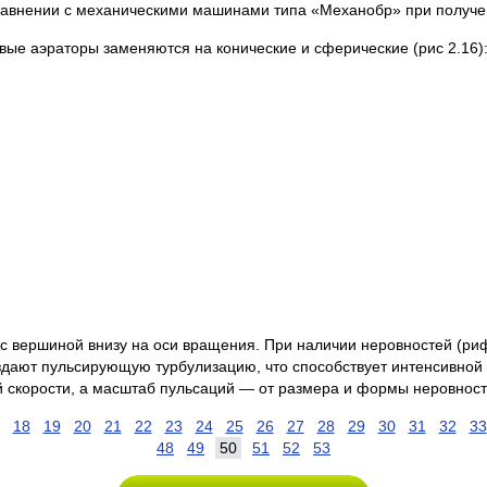
равнении с механическими машинами типа «Механобр» при получен
ые аэраторы заменяются на конические и сферические (рис 2.16)
ь |с вершиной внизу на оси вращения. При наличии неровностей (р
здают пульсирующую турбулизацию, что способствует интенсивной 
й скорости, а масштаб пульсаций — от размера и формы неровност
18
19
20
21
22
23
24
25
26
27
28
29
30
31
32
33
48
49
50
51
52
53