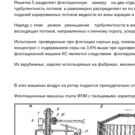
Решетка 5 разделяет флотационную камеру на два отде
турбулентность потоков и равномерно распределяет их по
подачей аэрированных потоков жидкости из зоны аэрации и
Наряду с этим резкое уменьшение турбулентности в зон
восходящих потоков, направленных к пенному порогу, ус
Испытания, проведенные при флотации серных руд, показал
концентрат с содержанием серы на 3,6% выше при одновре
флотационной машине КС является следствием флотируемо
Из зарубежных, широко используемых на фабриках, механ
В этих машинах воздух на ротор подается принудительно о
Флотационные машины типа ФПМ с пальцевыми аэратор