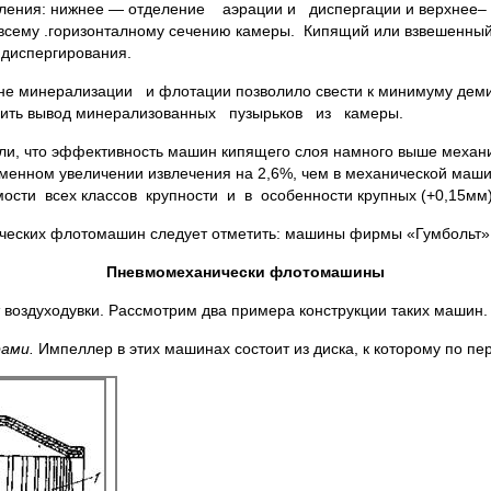
ления: нижнее — отделение аэрации и диспергации и верхнее
 всему .горизонталному сечению камеры. Кипящий или взвешенный
 диспергирования.
е минерализации и флотации позволило свести к минимуму дем
корить вывод минерализованных пузырьков из камеры.
и, что эффективность машин кипящего слоя намного выше механич
менном увеличении извлечения на 2,6%, чем в механической машин
сти всех классов крупности и в особенности крупных (+0,15мм)
ических флотомашин следует отметить: машины фирмы «Гумбольт» 
Пневмомеханически флотомашины
т воздуходувки. Рассмотрим два примера конструкции таких машин.
ами.
Импеллер в этих машинах состоит из диска, к которому по пе