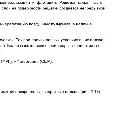
– минерализации и флотации. Решетка также гасит
 слой на поверхности решетки создается непрерывной
и-нерализацию воздушных пузырьков, а наличие
еских. Так при прочих равных условиях в них получен
е. Более высокое извлечение серы в концентрат во
.
(ФРГ); «Фагергрен» (США).
риметру прикреплены квадратные пальцы (рис. 2.15).