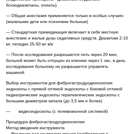
бснзодиазепаны, опиаты)
— Общая анестазия применяется только в особых случаях
(маленькие дети или психичеки больные)
— Стандартная премедикация включает в себя местную
анестезию и малые дозы седативных средств. Диазепам 2-10
мг, петедин 25-50 мг в/в
— После исследования разрешается пить через 20 мин,
больной может быть отпущен из клиники через 1 час, в день
исследования больному не разрешается управлять
машиной.
Выбор инструментов для фиброгастродуодеиоскопии.
эндоскопы с прямой оптикой эндоскопы с боковой оптикой
педиатрические эндоскопы терапевтические эндоскопы с
большим диаметром капала (до 3,5 мм и более)
— видеоэндоскопы (с телевизионной системой)
Процедура фиброгастродуодеиоскопии
Метод введения инструмента
— Введение под контролем зрения (изображения в