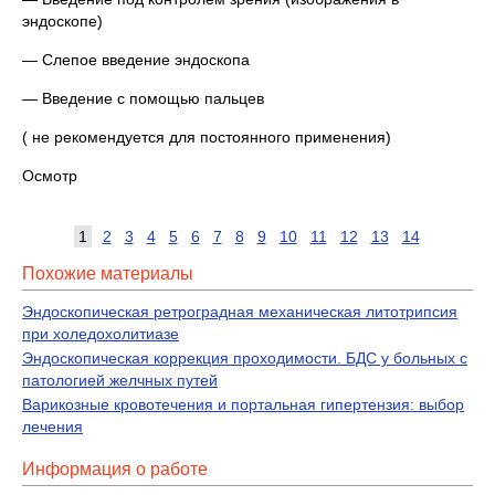
эндоскопе)
— Слепое введение эндоскопа
— Введение с помощью пальцев
( не рекомендуется для постоянного применения)
Осмотр
1
2
3
4
5
6
7
8
9
10
11
12
13
14
Похожие материалы
Эндоскопическая ретроградная механическая литотрипсия
при холедохолитиазе
Эндоскопическая коррекция проходимости. БДС у больных с
патологией желчных путей
Варикозные кровотечения и портальная гипертензия: выбор
лечения
Информация о работе